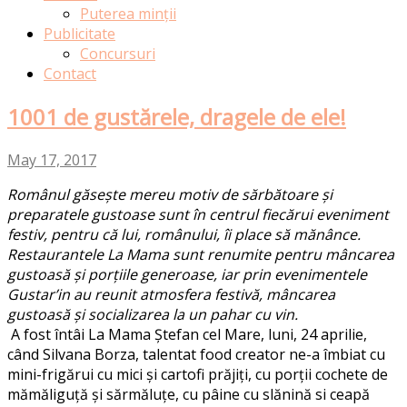
Puterea minții
Publicitate
Concursuri
Contact
1001 de gustărele, dragele de ele!
May 17, 2017
Românul găsește mereu motiv de sărbătoare și
preparatele gustoase sunt în centrul fiecărui eveniment
festiv, pentru că lui, românului, îi place să mănânce.
Restaurantele La Mama sunt renumite pentru mâncarea
gustoasă și porțiile generoase, iar prin evenimentele
Gustar’in au reunit atmosfera festivă, mâncarea
gustoasă și socializarea la un pahar cu vin.
A fost întâi La Mama Ștefan cel Mare, luni, 24 aprilie,
când Silvana Borza, talentat food creator ne-a îmbiat cu
mini-frigărui cu mici și cartofi prăjiți, cu porții cochete de
mămăliguță și sărmăluțe, cu pâine cu slănină si ceapă