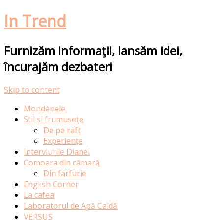
In Trend
Furnizăm informaţii, lansăm idei,
încurajăm dezbateri
Skip to content
Mondènele
Stil şi frumuseţe
De pe raft
Experiențe
Interviurile Dianei
Comoara din cămară
Din farfurie
English Corner
La cafea
Laboratorul de Apă Caldă
VERSUS