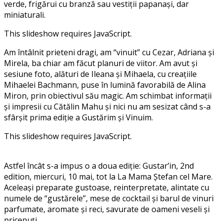
verde, frigărui cu branză sau vestiții papanași, dar
miniaturali.
This slideshow requires JavaScript.
Am întâlnit prieteni dragi, am “vinuit” cu Cezar, Adriana și
Mirela, ba chiar am făcut planuri de viitor. Am avut și
sesiune foto, alături de Ileana și Mihaela, cu creațiile
Mihaelei Bachmann, puse în lumină favorabilă de Alina
Miron, prin obiectivul său magic. Am schimbat informații
și impresii cu Cătălin Mahu și nici nu am sesizat când s-a
sfârșit prima ediție a Gustărim și Vinuim.
This slideshow requires JavaScript.
Astfel încât s-a impus o a doua ediție: Gustar’in, 2nd
edition, miercuri, 10 mai, tot la La Mama Ștefan cel Mare.
Aceleași preparate gustoase, reinterpretate, alintate cu
numele de “gustărele”, mese de cocktail și barul de vinuri
parfumate, aromate și reci, savurate de oameni veseli și
pricepuți.