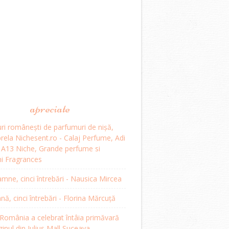
apreciate
ri românești de parfumuri de nișă,
ela Nichesent.ro - Calaj Perfume, Adi
, A13 Niche, Grande perfume si
i Fragrances
mne, cinci întrebări - Nausica Mircea
, cinci întrebări - Florina Mărcuță
omânia a celebrat întâia primăvară
inul din Iulius Mall Suceava