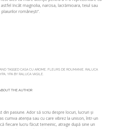
tfel ȋncât magnolia, narcisa, lacrămioara, teiul sau
 plaiurilor românești”.
AND TAGGED
CASA CU AROME
,
FLEURS DE ROUMANIE
,
RALUCA
YPA
,
YPA BY RALUCA VASILE
.
ABOUT THE AUTHOR
t din pasiune. Ador să scriu despre locuri, lucruri și
s cumva atenția sau cu care vibrez la unison, într-un
 fiecare lucru făcut temeinic, atrage după sine un