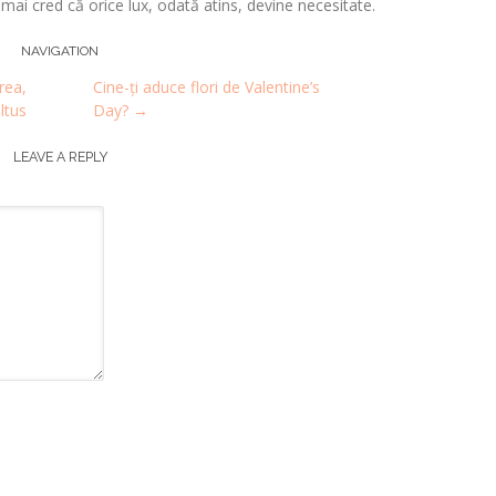
i mai cred că orice lux, odată atins, devine necesitate.
NAVIGATION
rea,
Cine-ți aduce flori de Valentine’s
eltus
Day?
→
LEAVE A REPLY