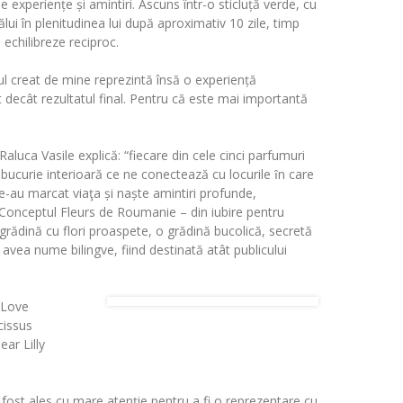
 experiențe și amintiri. Ascuns într-o sticluță verde, cu
ălui în plenitudinea lui după aproximativ 10 zile, timp
echilibreze reciproc.
ul creat de mine reprezintă însă o experiență
decât rezultatul final. Pentru că este mai importantă
luca Vasile explică: “fiecare din cele cinci parfumuri
 bucurie interioară ce ne conectează cu locurile ȋn care
e-au marcat viaţa și naște amintiri profunde,
. Conceptul Fleurs de Roumanie – din iubire pentru
grădină cu flori proaspete, o grădină bucolică, secretă
 avea nume bilingve, fiind destinată atât publicului
 Love
cissus
ar Lilly
 fost ales cu mare atenţie pentru a fi o reprezentare cu