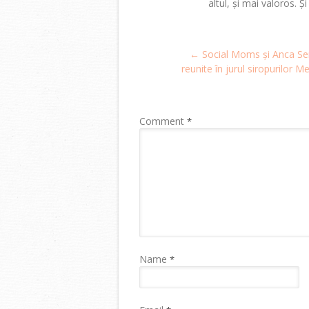
altul, și mai valoros. Ș
Post
←
Social Moms și Anca Se
navigation
reunite în jurul siropurilor M
Comment
*
Name
*