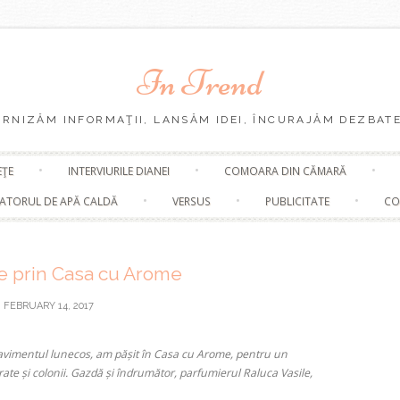
In Trend
URNIZĂM INFORMAŢII, LANSĂM IDEI, ÎNCURAJĂM DEZBATE
Skip
EŢE
INTERVIURILE DIANEI
COMOARA DIN CĂMARĂ
to
content
ATORUL DE APĂ CALDĂ
VERSUS
PUBLICITATE
CO
ie prin Casa cu Arome
FEBRUARY 14, 2017
 pavimentul lunecos, am pășit în Casa cu Arome, pentru un
ate și colonii. Gazdă și îndrumător, parfumierul Raluca Vasile,