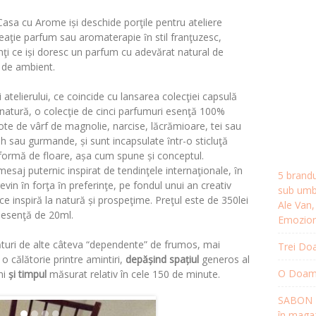
Casa cu Arome iși deschide porţile pentru ateliere
eaţie parfum sau aromaterapie ȋn stil franţuzesc,
enţi ce iși doresc un parfum cu adevărat natural de
u de ambient.
 atelierului, ce coincide cu lansarea colecţiei capsulă
u natură, o colecţie de cinci parfumuri esenţă 100%
te de vârf de magnolie, narcise, lăcrămioare, tei sau
sh sau gurmande, și sunt incapsulate ȋntr-o sticluţă
 formă de floare, așa cum spune și conceptul.
esaj puternic inspirat de tendinţele internaţionale, ȋn
5 brandu
evin ȋn forţa ȋn preferinţe, pe fondul unui an creativ
sub umbr
 inspiră la natură și prospeţime. Preţul este de 350lei
Ale Van
i esenţă de 20ml.
Emozion
turi de alte câteva “dependente” de frumos, mai
Trei Doa
 călătorie printre amintiri,
depășind spațiul
generos al
O Doamnă
ni
și timpul
măsurat relativ în cele 150 de minute.
SABON R
în magaz