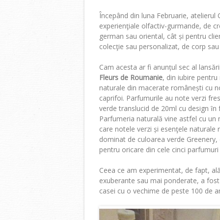
Începând din luna Februarie, atelierul 
experienţiale olfactiv-gurmande, de cr
german sau oriental, cât și pentru cli
colecţie sau personalizat, de corp sa
Cam acesta ar fi anunțul sec al lansării
Fleurs de Roumanie
, din iubire pentr
naturale din macerate românești cu no
caprifoi. Parfumurile au note verzi fre
verde translucid de 20ml cu design ȋn
Parfumeria naturală vine astfel cu un m
care notele verzi și esenţele naturale r
dominat de culoarea verde Greenery, ce
pentru oricare din cele cinci parfumur
Ceea ce am experimentat, de fapt, ală
exuberante sau mai ponderate, a fost o
casei cu o vechime de peste 100 de a