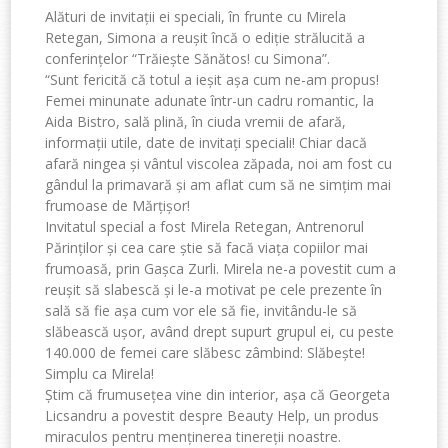
Alături de invitații ei speciali, în frunte cu Mirela
Retegan, Simona a reușit încă o ediție strălucită a
conferințelor “Trăiește Sănătos! cu Simona”.
“Sunt fericită că totul a ieșit așa cum ne-am propus!
Femei minunate adunate într-un cadru romantic, la
Aida Bistro, sală plină, în ciuda vremii de afară,
informații utile, date de invitați speciali! Chiar dacă
afară ningea și vântul viscolea zăpada, noi am fost cu
gândul la primavară și am aflat cum să ne simțim mai
frumoase de Mărțișor!
Invitatul special a fost Mirela Retegan, Antrenorul
Părinților și cea care știe să facă viața copiilor mai
frumoasă, prin Gașca Zurli. Mirela ne-a povestit cum a
reușit să slabescă și le-a motivat pe cele prezente în
sală să fie așa cum vor ele să fie, invitându-le să
slăbească ușor, având drept supurt grupul ei, cu peste
140.000 de femei care slăbesc zâmbind: Slăbește!
Simplu ca Mirela!
Știm că frumusețea vine din interior, așa că Georgeta
Licsandru a povestit despre Beauty Help, un produs
miraculos pentru menținerea tinereții noastre.