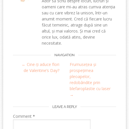
Ador să scriu despre locuri, lucruri și
oameni care mi-au atras cumva atenția
sau cu care vibrez la unison, într-un
anumit moment. Cred că fiecare lucru
făcut temeinic, atrage după sine un
altul, și mai valoros. Și mai cred că
orice lux, odată atins, devine
necesitate.
Post
NAVIGATION
←
Cine-ți aduce flori
Frumusețea și
navigation
de Valentine’s Day?
prospețimea
pleoapelor,
redobândite prin
blefaroplastie cu laser
→
LEAVE A REPLY
Comment
*