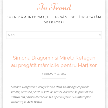
In Trend
FURNIZĂM INFORMAŢII, LANSĂM IDEI, ÎNCURAJĂM
DEZBATERI
Skip
to
content
Simona Dragomir și Mirela Retegan
au pregătit mămicile pentru Mărțișor
FEBRUARY 14, 2017
Simona Dragomir a reușit încă o dată să învingă capriciile
vremii, reunind peste o sută de femei, dornice să primirască
sfaturi din partea medicilor și a specialiștilor. S-a întâmplat
miercuri, la Aida Bistro.