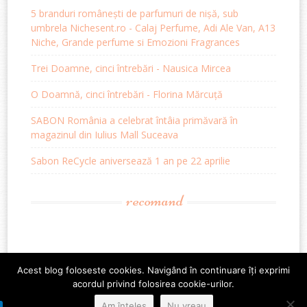
5 branduri românești de parfumuri de nișă, sub
umbrela Nichesent.ro - Calaj Perfume, Adi Ale Van, A13
Niche, Grande perfume si Emozioni Fragrances
Trei Doamne, cinci întrebări - Nausica Mircea
O Doamnă, cinci întrebări - Florina Mărcuță
SABON România a celebrat întâia primăvară în
magazinul din Iulius Mall Suceava
Sabon ReCycle aniversează 1 an pe 22 aprilie
recomand
Acest blog foloseste cookies. Navigând în continuare îți exprimi
acordul privind folosirea cookie-urilor.
Am înțeles
Nu vreau