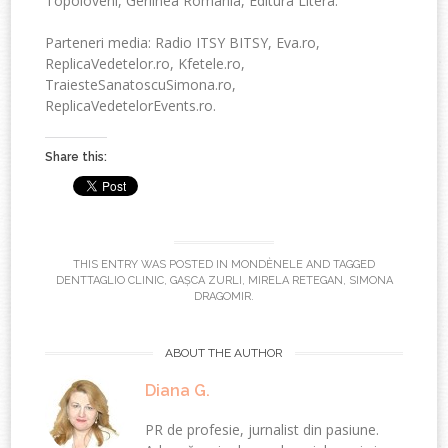
Topoloveni, Gerlinea România, Editura Litera.
Parteneri media: Radio ITSY BITSY, Eva.ro,
ReplicaVedetelor.ro, Kfetele.ro,
TraiesteSanatoscuSimona.ro,
ReplicaVedetelorEvents.ro.
Share this:
THIS ENTRY WAS POSTED IN
MONDÈNELE
AND TAGGED
DENTTAGLIO CLINIC
,
GAȘCA ZURLI
,
MIRELA RETEGAN
,
SIMONA
DRAGOMIR
.
ABOUT THE AUTHOR
Diana G.
PR de profesie, jurnalist din pasiune.