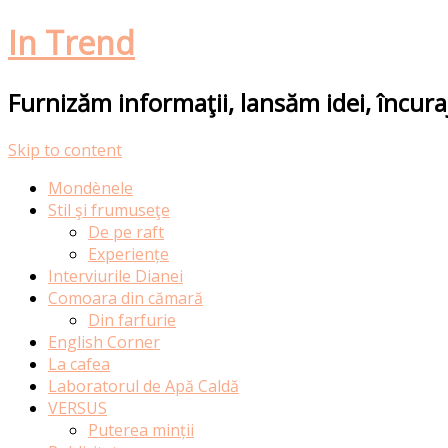
In Trend
Furnizăm informaţii, lansăm idei, încur
Skip to content
Mondènele
Stil şi frumuseţe
De pe raft
Experiențe
Interviurile Dianei
Comoara din cămară
Din farfurie
English Corner
La cafea
Laboratorul de Apă Caldă
VERSUS
Puterea minții