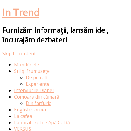
In Trend
Furnizăm informaţii, lansăm idei,
încurajăm dezbateri
Skip to content
Mondènele
Stil şi frumuseţe
De pe raft
Experiențe
Interviurile Dianei
Comoara din cămară
Din farfurie
English Corner
La cafea
Laboratorul de Apă Caldă
VERSUS