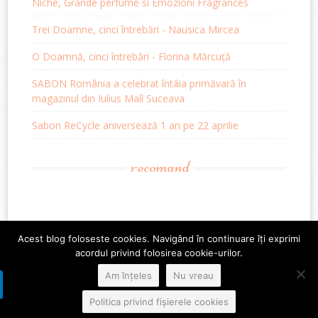
Niche, Grande perfume si Emozioni Fragrances
Trei Doamne, cinci întrebări - Nausica Mircea
O Doamnă, cinci întrebări - Florina Mărcuță
SABON România a celebrat întâia primăvară în
magazinul din Iulius Mall Suceava
Sabon ReCycle aniversează 1 an pe 22 aprilie
recomand
Acest blog foloseste cookies. Navigând în continuare îți exprimi
acordul privind folosirea cookie-urilor.
Am înțeles
Nu vreau
Politica privind fișierele cookies
Proudly powered by WordPress
|
Theme: Sugar & Spice by
WebTuts
.