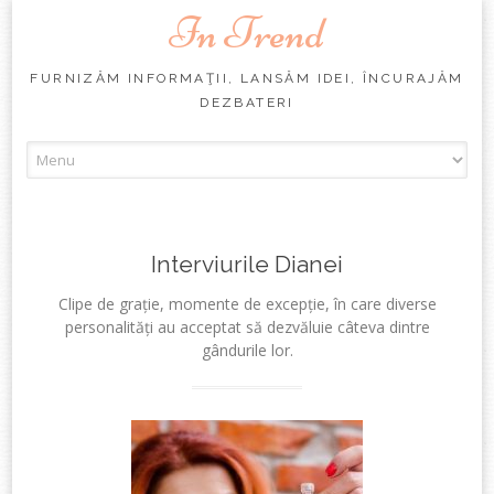
In Trend
FURNIZĂM INFORMAŢII, LANSĂM IDEI, ÎNCURAJĂM
DEZBATERI
Skip
to
content
Interviurile Dianei
Clipe de grație, momente de excepție, în care diverse
personalități au acceptat să dezvăluie câteva dintre
gândurile lor.