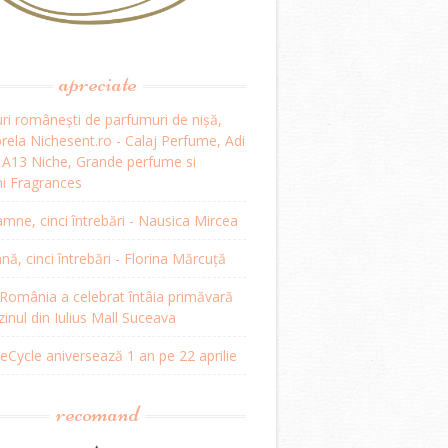
apreciate
ri românești de parfumuri de nișă,
ela Nichesent.ro - Calaj Perfume, Adi
, A13 Niche, Grande perfume si
i Fragrances
mne, cinci întrebări - Nausica Mircea
, cinci întrebări - Florina Mărcuță
omânia a celebrat întâia primăvară
inul din Iulius Mall Suceava
Cycle aniversează 1 an pe 22 aprilie
recomand