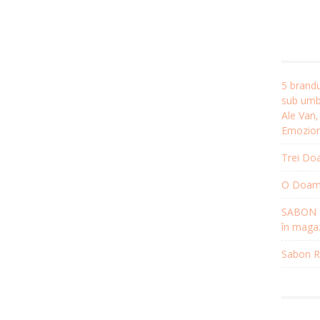
5 brandu
sub umbr
Ale Van
Emozion
Trei Doa
O Doamnă
SABON R
în magaz
Sabon Re