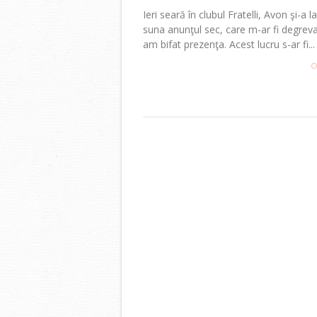
Ieri seară în clubul Fratelli, Avon şi
suna anunţul sec, care m-ar fi degrev
am bifat prezenţa. Acest lucru s-ar fi...
C