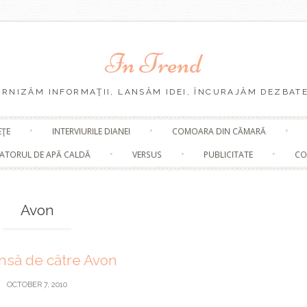
In Trend
URNIZĂM INFORMAŢII, LANSĂM IDEI, ÎNCURAJĂM DEZBATE
Skip
EŢE
INTERVIURILE DIANEI
COMOARA DIN CĂMARĂ
to
content
ATORUL DE APĂ CALDĂ
VERSUS
PUBLICITATE
CO
Avon
nsă de către Avon
OCTOBER 7, 2010