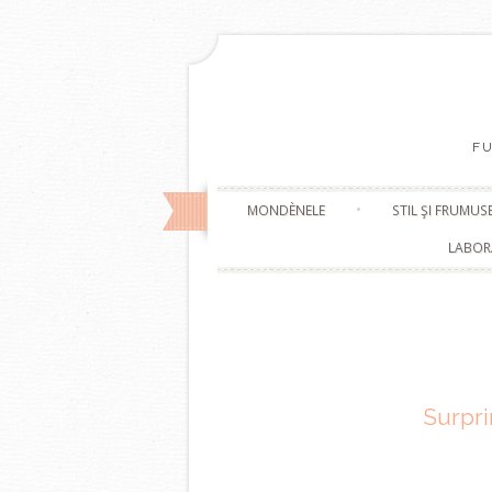
F
MONDÈNELE
STIL ŞI FRUMUS
LABOR
Surpri