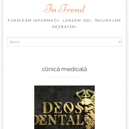
In Trend
FURNIZĂM INFORMAŢII, LANSĂM IDEI, ÎNCURAJĂM
DEZBATERI
Skip
to
content
clinică medicală