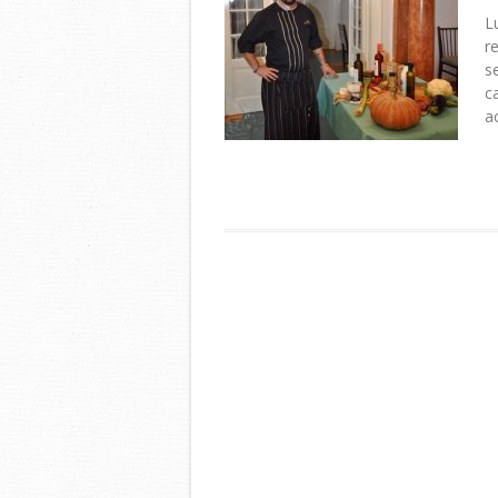
L
r
s
c
a