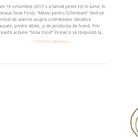
uni 16 octombrie 2017 s-a lansat peste tot în lume, în
ețeaua Slow Food, “Meniu pentru Schimbare” fiind un
emnal de alarmă asupra schimbărilor climatice
auzate, printre altele, și de producția de hrană. Prin
ceastă acțiune “Slow Food” încearcă să răspundă la...
CONTINUE READING →