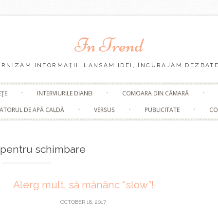
In Trend
URNIZĂM INFORMAŢII, LANSĂM IDEI, ÎNCURAJĂM DEZBATE
Skip
EŢE
INTERVIURILE DIANEI
COMOARA DIN CĂMARĂ
to
content
ATORUL DE APĂ CALDĂ
VERSUS
PUBLICITATE
CO
pentru schimbare
Alerg mult, să mănânc “slow”!
OCTOBER 18, 2017