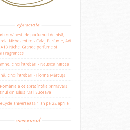
apreciate
ri românești de parfumuri de nișă,
ela Nichesent.ro - Calaj Perfume, Adi
, A13 Niche, Grande perfume si
i Fragrances
mne, cinci întrebări - Nausica Mircea
, cinci întrebări - Florina Mărcuță
omânia a celebrat întâia primăvară
inul din Iulius Mall Suceava
Cycle aniversează 1 an pe 22 aprilie
recomand