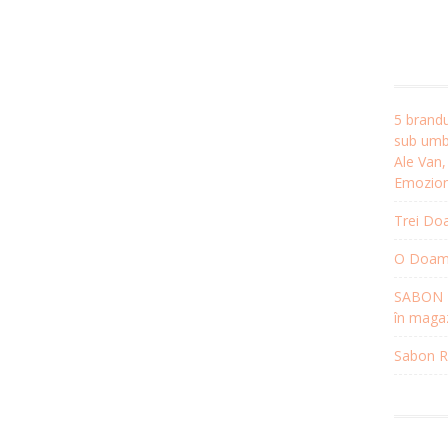
5 brandu
sub umbr
Ale Van
Emozion
Trei Doa
O Doamnă
SABON R
în magaz
Sabon Re