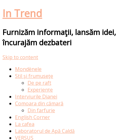
In Trend
Furnizăm informaţii, lansăm idei,
încurajăm dezbateri
Skip to content
Mondènele
Stil şi frumuseţe
De pe raft
Experiențe
Interviurile Dianei
Comoara din cămară
Din farfurie
English Corner
La cafea
Laboratorul de Apă Caldă
VERSUS