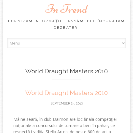
In Trend
FURNIZĂM INFORMAŢII, LANSĂM IDEI, ÎNCURAJĂM
DEZBATERI
Skip
to
content
World Draught Masters 2010
World Draught Masters 2010
SEPTEMBER 23, 2010
Mâine seară, în club Daimon are loc finala competiţiei
naţionale a concursului de turnare a berii în pahar, ce
respectă tradiţia Stella Artois de peste 600 de ani a