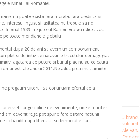
egele Mihai I al Romaniei.
aine nu poate exista fara morala, fara credinta si
. Interesul ingust si lasitatea nu trebuie sa ne
a. In anul 1989 in ajutorul Romaniei s-au ridicat voci
e pe toate meridianele globului.
mentul dupa 20 de ani sa avem un comportament
complet si definitiv de naravurile trecutului: demagogia,
imitiv, agatarea de putere si bunul plac nu au ce cauta
iile romanesti ale anului 2011.Ne aduc prea mult aminte
a ne pregatim viitorul. Sa continuam efortul de a
nei vieti lungi si pline de evenimente, unele fericite si
nd am devenit rege pot spune fara ezitare natiunii
5 brandu
de dobandit dupa libertate si democratie sunt
sub umbr
Ale Van
Emozion