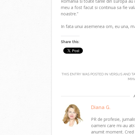
Romania si toate tarile din Europa au 
meu a fost facut si continua sa fie vala
noastre.”
In fata unui asemenea om, eu una, ma 
Share this:
THIS ENTRY WAS POSTED IN
VERSUS
AND T
MIHA
Diana G.
PR de profesie, jurnalis
oameni care mi-au atra
anumit moment. Cred că