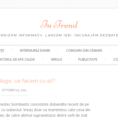
In Trend
URNIZĂM INFORMAŢII, LANSĂM IDEI, ÎNCURAJĂM DEZBATE
Skip
EŢE
INTERVIURILE DIANEI
COMOARA DIN CĂMARĂ
to
content
ATORUL DE APĂ CALDĂ
VERSUS
PUBLICITATE
CO
ege, ce facem cu el?
OCTOBER 25, 2011
 mestec bombastic cunostinte dobandite recent de pe
 cu subiectul. Vreau doar sa reamintesc cate ceva din
i, de catre ultimul supravietutor dintre sefii de stat