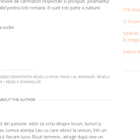
nevoie de carmuitori respectati si priceputi. Juramantul
bil pentru toti romanii. Ei sunt toti parte a natiunii
Trei Doa
O Doamnă
inclin!
SABON R
în magaz
Sabon Re
AGGED
DEMNITATEA REGELUI MIHAI
,
MIHAI I AL ROMANIEI
,
REGELE
I I
,
REGELE ROMANILOR
.
ABOUT THE AUTHOR
t din pasiune. Ador să scriu despre locuri, lucruri și
s cumva atenția sau cu care vibrez la unison, într-un
 fiecare lucru făcut temeinic, atrage după sine un