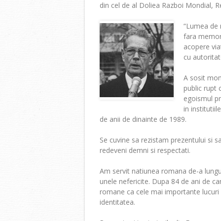
din cel de al Doliea Razboi Mondial, R
“Lumea de m
fara memorie
acopere viat
cu autoritat
A sosit mo
public rupt 
egoismul pr
in institut
de anii de dinainte de 1989.
Se cuvine sa rezistam prezentului si s
redeveni demni si respectati.
Am servit natiunea romana de-a lungul u
unele nefericite. Dupa 84 de ani de ca
romane ca cele mai importante lucuri 
identitatea.