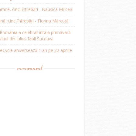
mne, cinci întrebări - Nausica Mircea
, cinci întrebări - Florina Mărcuță
omânia a celebrat întâia primăvară
inul din Iulius Mall Suceava
Cycle aniversează 1 an pe 22 aprilie
recomand