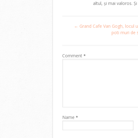
altul, și mai valoros. Ș
Post
←
Grand Cafe Van Gogh, locul 
navigation
poti muri de 
Comment
*
Name
*