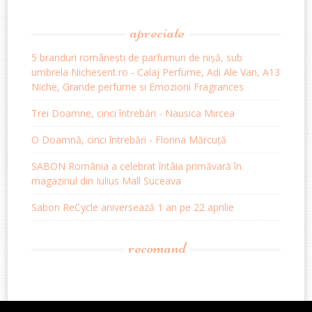
apreciate
5 branduri românești de parfumuri de nișă, sub
umbrela Nichesent.ro - Calaj Perfume, Adi Ale Van, A13
Niche, Grande perfume si Emozioni Fragrances
Trei Doamne, cinci întrebări - Nausica Mircea
O Doamnă, cinci întrebări - Florina Mărcuță
SABON România a celebrat întâia primăvară în
magazinul din Iulius Mall Suceava
Sabon ReCycle aniversează 1 an pe 22 aprilie
recomand