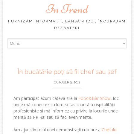
In Trend
FURNIZĂM INFORMAŢII, LANSĂM IDEI, ÎNCURAJĂM
DEZBATERI
Skip
to
content
În bucătărie poți să fii chéf sau șef
OCTOBER 9, 2011
Am participat acum câteva zile la
Food&Bar Show,
loc
unde mă conectez cu lumea fascinantă a ospitalității
profesioniste și mă informez cu privire la locurile unde
merită să PR -ști sau să faci evenimente.
Am ajuns în toiul unei demonstrații culinare a
Chéfului