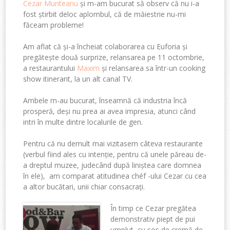
Cezar Munteanu
și m-am bucurat să observ că nu i-a
fost știrbit deloc aplombul, că de măiestrie nu-mi
făceam probleme!
Am aflat că și-a încheiat colaborarea cu Euforia și
pregătește două surprize, relansarea pe 11 octombrie,
a restaurantului
Maxim
și relansarea sa într-un cooking
show itinerant, la un alt canal TV.
Ambele m-au bucurat, înseamnă că industria încă
prosperă, deși nu prea ai avea impresia, atunci când
intri în multe dintre localurile de gen.
Pentru că nu demult mai vizitasem câteva restaurante
(verbul fiind ales cu intenție, pentru că unele păreau de-
a dreptul muzee, judecând după liniștea care domnea
în ele), am comparat atitudinea chéf -ului Cezar cu cea
a altor bucătari, unii chiar consacrați.
În timp ce Cezar pregătea
demonstrativ piept de pui
umplut, cu sos de cremă de