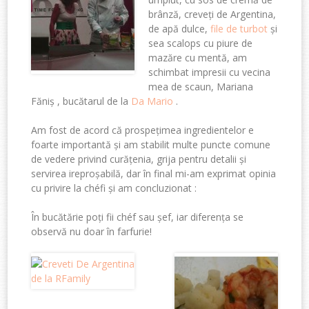
brânză, creveți de Argentina,
de apă dulce,
file de turbot
și
sea scalops cu piure de
mazăre cu mentă, am
schimbat impresii cu vecina
mea de scaun, Mariana
Făniș , bucătarul de la
Da Mario
.
Am fost de acord că prospețimea ingredientelor e
foarte importantă și am stabilit multe puncte comune
de vedere privind curățenia, grija pentru detalii și
servirea ireproșabilă, dar în final mi-am exprimat opinia
cu privire la chéfi și am concluzionat :
În bucătărie poți fii chéf sau șef, iar diferența se
observă nu doar în farfurie!