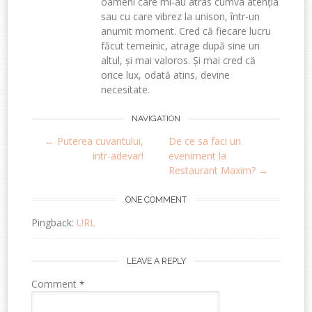
oameni care mi-au atras cumva atenția
sau cu care vibrez la unison, într-un
anumit moment. Cred că fiecare lucru
făcut temeinic, atrage după sine un
altul, și mai valoros. Și mai cred că
orice lux, odată atins, devine
necesitate.
Post
NAVIGATION
←
Puterea cuvantului,
De ce sa faci un
navigation
intr-adevar!
eveniment la
Restaurant Maxim?
→
ONE COMMENT
Pingback:
URL
LEAVE A REPLY
Comment
*