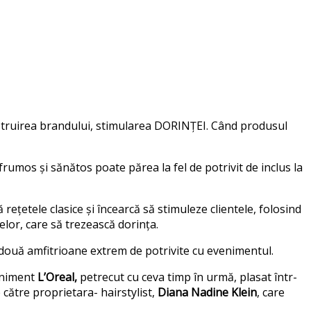
nstruirea brandului, stimularea DORINȚEI. Când produsul
l frumos și sănătos poate părea la fel de potrivit de inclus la
 rețetele clasice și încearcă să stimuleze clientele, folosind
lor, care să trezească dorința.
două amfitrioane extrem de potrivite cu evenimentul.
veniment
L’Oreal,
petrecut cu ceva timp în urmă, plasat într-
 către proprietara- hairstylist,
Diana Nadine Klein
, care