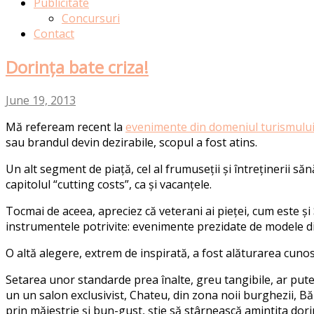
Publicitate
Concursuri
Contact
Dorința bate criza!
June 19, 2013
Mă refeream recent la
evenimente din domeniul turismulu
sau brandul devin dezirabile, scopul a fost atins.
Un alt segment de piață, cel al frumuseții și întreținerii sănă
capitolul “cutting costs”, ca și vacanțele.
Tocmai de aceea, apreciez că veterani ai pieței, cum este și
instrumentele potrivite: evenimente prezidate de modele din
O altă alegere, extrem de inspirată, a fost alăturarea cuno
Setarea unor standarde prea înalte, greu tangibile, ar put
un un salon exclusivist, Chateu, din zona noii burghezii, Bă
prin măiestrie și bun-gust, știe să stârnească amintita dor