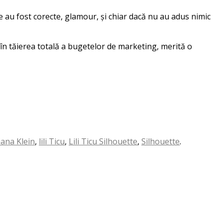
re au fost corecte, glamour, și chiar dacă nu au adus nimic
în tăierea totală a bugetelor de marketing, merită o
iana Klein
,
lili Ticu
,
Lili Ticu Silhouette
,
Silhouette
.