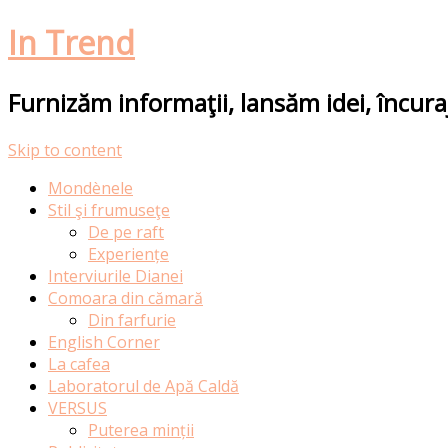
In Trend
Furnizăm informaţii, lansăm idei, încur
Skip to content
Mondènele
Stil şi frumuseţe
De pe raft
Experiențe
Interviurile Dianei
Comoara din cămară
Din farfurie
English Corner
La cafea
Laboratorul de Apă Caldă
VERSUS
Puterea minții