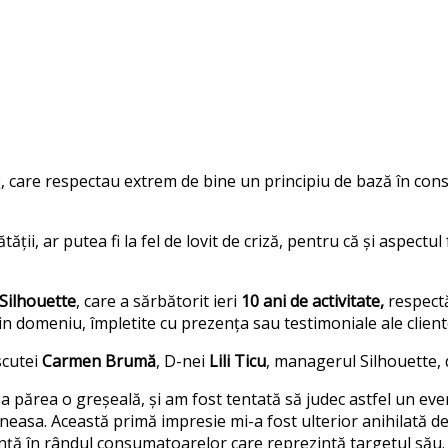
i
, care respectau extrem de bine un principiu de bază în co
tății, ar putea fi la fel de lovit de criză, pentru că și aspectu
Silhouette
, care a sărbătorit ieri
10 ani de activitate,
respectă
 domeniu, împletite cu prezența sau testimoniale ale cliente
scutei
Carmen Brumă
, D-nei
Lili Ticu
, managerul Silhouette, 
ea părea o greșeală, și am fost tentată să judec astfel un e
neasa. Această primă impresie mi-a fost ulterior anihilată de
ință în rândul consumatoarelor care reprezintă targetul său.