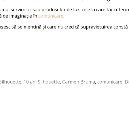
ul serviciilor sau produselor de lux, cele la care fac referi
ă de imaginație în
comunicare
.
șesc să se mențină și care nu cred că supraviețuirea constă 
Silhouette
,
10 ani Silhouette
,
Carmen Bruma
,
comunicare
,
D