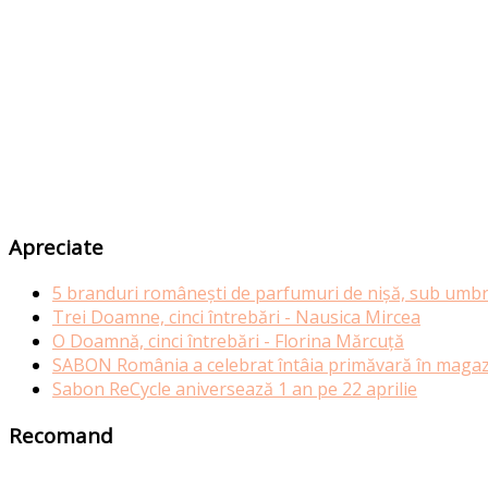
Apreciate
5 branduri românești de parfumuri de nișă, sub umbr
Trei Doamne, cinci întrebări - Nausica Mircea
O Doamnă, cinci întrebări - Florina Mărcuță
SABON România a celebrat întâia primăvară în magazi
Sabon ReCycle aniversează 1 an pe 22 aprilie
Recomand