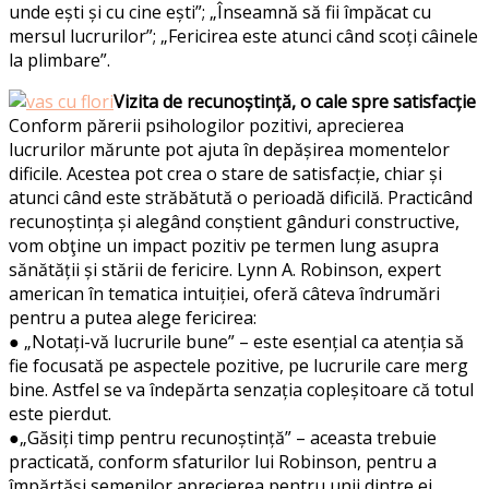
unde ești și cu cine ești”; „Înseamnă să fii împăcat cu
mersul lucrurilor”; „Fericirea este atunci când scoți câinele
la plimbare”.
Vizita de recunoștință, o cale spre satisfacție
Conform părerii psihologilor pozitivi, aprecierea
lucrurilor mărunte pot ajuta în depășirea momentelor
dificile. Acestea pot crea o stare de satisfacție, chiar și
atunci când este străbătută o perioadă dificilă. Practicând
recunoștința și alegând conștient gânduri constructive,
vom obţine un impact pozitiv pe termen lung asupra
sănătății și stării de fericire. Lynn A. Robinson, expert
american în tematica intuiției, oferă câteva îndrumări
pentru a putea alege fericirea:
● „Notați-vă lucrurile bune” – este esențial ca atenția să
fie focusată pe aspectele pozitive, pe lucrurile care merg
bine. Astfel se va îndepărta senzația copleșitoare că totul
este pierdut.
●„Găsiți timp pentru recunoștință” – aceasta trebuie
practicată, conform sfaturilor lui Robinson, pentru a
împărtăși semenilor aprecierea pentru unii dintre ei.