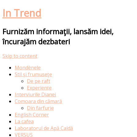
In Trend
Furnizăm informaţii, lansăm idei,
încurajăm dezbateri
Skip to content
Mondènele
Stil şi frumuseţe
De pe raft
Experiențe
Interviurile Dianei
Comoara din cămară
Din farfurie
English Corner
La cafea
Laboratorul de Apă Caldă
VERSUS