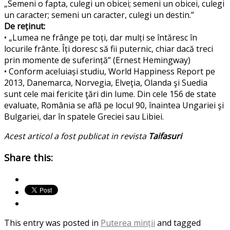
„Semeni o fapta, culegi un obicei; semeni un obicei, culegi
un caracter; semeni un caracter, culegi un destin.”
De reținut:
• „Lumea ne frânge pe toți, dar mulți se întăresc în
locurile frânte. Îți doresc să fii puternic, chiar dacă treci
prin momente de suferință” (Ernest Hemingway)
• Conform aceluiași studiu, World Happiness Report pe
2013, Danemarca, Norvegia, Elveţia, Olanda şi Suedia
sunt cele mai fericite ţări din lume. Din cele 156 de state
evaluate, România se află pe locul 90, înaintea Ungariei şi
Bulgariei, dar în spatele Greciei sau Libiei.
Acest articol a fost publicat in revista
Taifasuri
Share this:
This entry was posted in
Puterea minții
and tagged