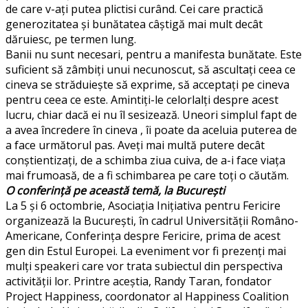
de care v-ați putea plictisi curând. Cei care practică
generozitatea și bunătatea câștigă mai mult decât
dăruiesc, pe termen lung.
Banii nu sunt necesari, pentru a manifesta bunătate. Este
suficient să zâmbiți unui necunoscut, să ascultați ceea ce
cineva se străduiește să exprime, să acceptați pe cineva
pentru ceea ce este. Amintiți-le celorlalți despre acest
lucru, chiar dacă ei nu îl sesizează. Uneori simplul fapt de
a avea încredere în cineva , îi poate da aceluia puterea de
a face următorul pas. Aveți mai multă putere decât
conștientizați, de a schimba ziua cuiva, de a-i face viața
mai frumoasă, de a fi schimbarea pe care toți o căutăm.
O conferință pe această temă, la București
La 5 și 6 octombrie, Asociația Inițiativa pentru Fericire
organizează la București, în cadrul Universității Româno-
Americane, Conferința despre Fericire, prima de acest
gen din Estul Europei. La eveniment vor fi prezenți mai
mulți speakeri care vor trata subiectul din perspectiva
activității lor. Printre aceștia, Randy Taran, fondator
Project Happiness, coordonator al Happiness Coalition