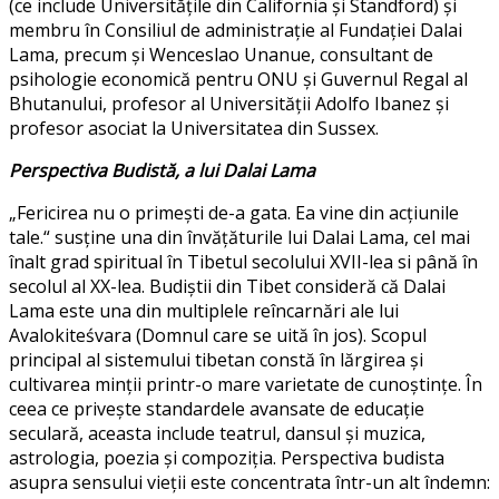
(ce include Universitățile din California și Standford) și
membru în Consiliul de administrație al Fundației Dalai
Lama, precum și Wenceslao Unanue, consultant de
psihologie economică pentru ONU și Guvernul Regal al
Bhutanului, profesor al Universității Adolfo Ibanez și
profesor asociat la Universitatea din Sussex.
Perspectiva Budistă, a lui Dalai Lama
„Fericirea nu o primești de-a gata. Ea vine din acțiunile
tale.“ susține una din învățăturile lui Dalai Lama, cel mai
înalt grad spiritual în Tibetul secolului XVII-lea si până în
secolul al XX-lea. Budiștii din Tibet consideră că Dalai
Lama este una din multiplele reîncarnări ale lui
Avalokiteśvara (Domnul care se uită în jos). Scopul
principal al sistemului tibetan constă în lărgirea și
cultivarea minții printr-o mare varietate de cunoștințe. În
ceea ce privește standardele avansate de educație
seculară, aceasta include teatrul, dansul și muzica,
astrologia, poezia și compoziția. Perspectiva budista
asupra sensului vieții este concentrata într-un alt îndemn: