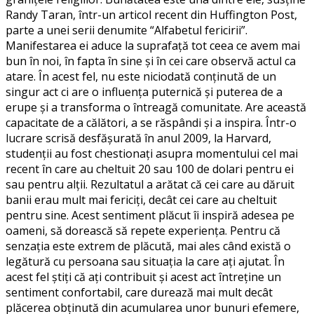
Randy Taran, într-un articol recent din Huffington Post,
parte a unei serii denumite “Alfabetul fericirii”.
Manifestarea ei aduce la suprafață tot ceea ce avem mai
bun în noi, în fapta în sine și în cei care observă actul ca
atare. În acest fel, nu este niciodată conținută de un
singur act ci are o influența puternică și puterea de a
erupe și a transforma o întreagă comunitate. Are această
capacitate de a călători, a se răspândi și a inspira. Într-o
lucrare scrisă desfășurată în anul 2009, la Harvard,
studenții au fost chestionați asupra momentului cel mai
recent în care au cheltuit 20 sau 100 de dolari pentru ei
sau pentru alții. Rezultatul a arătat că cei care au dăruit
banii erau mult mai fericiți, decât cei care au cheltuit
pentru sine. Acest sentiment plăcut îi inspiră adesea pe
oameni, să dorească să repete experiența. Pentru că
senzația este extrem de plăcută, mai ales când există o
legătură cu persoana sau situația la care ați ajutat. În
acest fel știți că ați contribuit și acest act întreține un
sentiment confortabil, care durează mai mult decât
plăcerea obținută din acumularea unor bunuri efemere,