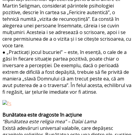
Martin Seligman, considerat părintele psihologiei
pozitive, descrie în cartea sa „Fericire autentică”, o
tehnică numită „vizita de recunoștință”. Ea constă în
alegerea unei persoane însemnate, căreia i se cuvin
mulțumiri. Acesteia i se adresează o scrisoare, apoi i se
cere permisiunea de a o vizita și i se citește scrisoarea, cu
voce tare.
● „Practicați jocul bucuriei” – este, în esență, o cale de a
găsi în fiecare situație partea pozitivă, poate chiar o
inversare a percepției. De exemplu, dacă o perioadă
extrem de dificilă a fost depășită, trebuie să fie privită de
maniera „slavă Domnului că am trecut peste ea, că am
avut puterea de a o traversa”. În felul acesta, echilibrul va
fi regăsit, iar țelurile imediate vor fi atinse.
Bunătatea este dragoste în acțiune
“Bunătatea este religia mea” – Dalai Lama
Există adevăruri universal valabile, care depășesc
granițele religiilor. Bunătatea este una dintre ele, susține