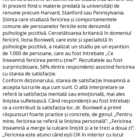
în prezent fiind o materie predată la universități de
renume precum Harvard, Stanford sau Pennsylvania.
Știința care studiază fericirea și comportamentele
comune ale persoanelor fericite este denumită
psihologie pozitivă. Cercetătoarea britanică în domeniul
fericirii, Ilona Boniwell, care este și specialistă în
psihologie pozitivă, a realizat un studiu pe un eșantion
de 1.000 de persoane, care au fost întrebate „Ce
înseamnă fericirea pentru ține?”. Rezultatele au fost
surprinzătoare, 56% dintre respondenți asociind fericirea
cu starea de satisfacție.
Conform dicționarului, starea de satisfacție înseamnă a
accepta lucrurile așa cum sunt. O altă interpretare se
referă la satisfacția mentală sau emoțională, mai ales
liniștea sufletească. Când respondenții au fost întrebați
ce a contribuit la satisfacția lor, dr. Boniwell a primit
răspunsuri foarte practice și concrete, de genul: „Pentru
mine, fericirea se referă la liniștea personală”; „Fericirea
înseamnă a merge la culcare liniștit și a te trezi a doua zi”;
„Fericirea este atunci când ești OK în interior cu locul