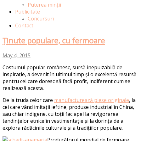
Puterea minții
Publicitate
Concursuri
Contact
Ținute populare, cu fermoare
May 4, 2015
Costumul popular românesc, sursă inepuizabilă de
inspirație, a devenit în ultimul timp și o excelentă resursă
pentru cei care doresc să facă profit, indiferent cum se
realizează acesta.
De la truda celor care
manufacturează piese originale
, la
cei care vând imitații ieftine, produse industrial în China,
sau chiar indigene, cu toții fac apel la revigorarea
tendințelor etnice în vestimentație și la dorința de a
explora rădăcinile culturale și a tradițiilor populare.
Producătorul mondial de fermoare