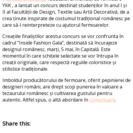
YKK , a lansat un concurs destinat studenților în anul I și
II al Facultății de Design, Textile sau Artă Decorativă, de a
crea ținute inspirate de costumul tradițional românesc pe
care să-l reinterpreteze cu ajutorul fermoarelor.
Creațiile finaliștilor acestui concurs se vor confrunta în
cadrul ”Inside Fashion Gala”, destinată să încurajeze
designul românesc, marți, 5 mai, în Capitală. Este
momentul în care schițele selectate se vor întrupa în
creații originale, care respectă regulile coloristice și
stilistice tradiționale.
Imboldul producătorului de fermoare, oferit pepinierei de
designeri români, are drept scop punerea în valoare a
tezaurului românesc și cultivarea gustului pentru
autentic. Altfel spus, o altă abordare în
comunicare
.
Share this: