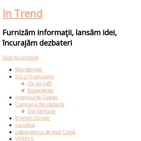
In Trend
Furnizăm informaţii, lansăm idei,
încurajăm dezbateri
Skip to content
Mondènele
Stil şi frumuseţe
De pe raft
Experiențe
Interviurile Dianei
Comoara din cămară
Din farfurie
English Corner
La cafea
Laboratorul de Apă Caldă
VERSUS