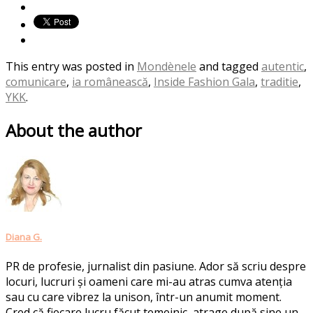
This entry was posted in
Mondènele
and tagged
autentic
,
comunicare
,
ia românească
,
Inside Fashion Gala
,
traditie
,
YKK
.
About the author
Diana G.
PR de profesie, jurnalist din pasiune. Ador să scriu despre
locuri, lucruri și oameni care mi-au atras cumva atenția
sau cu care vibrez la unison, într-un anumit moment.
Cred că fiecare lucru făcut temeinic, atrage după sine un