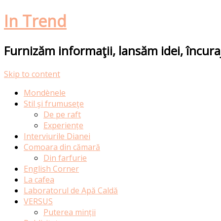
In Trend
Furnizăm informaţii, lansăm idei, încur
Skip to content
Mondènele
Stil şi frumuseţe
De pe raft
Experiențe
Interviurile Dianei
Comoara din cămară
Din farfurie
English Corner
La cafea
Laboratorul de Apă Caldă
VERSUS
Puterea minții