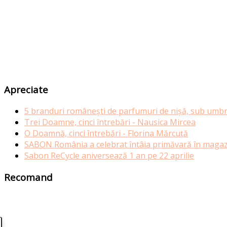
Apreciate
5 branduri românești de parfumuri de nișă, sub umbr
Trei Doamne, cinci întrebări - Nausica Mircea
O Doamnă, cinci întrebări - Florina Mărcuță
SABON România a celebrat întâia primăvară în magazi
Sabon ReCycle aniversează 1 an pe 22 aprilie
Recomand