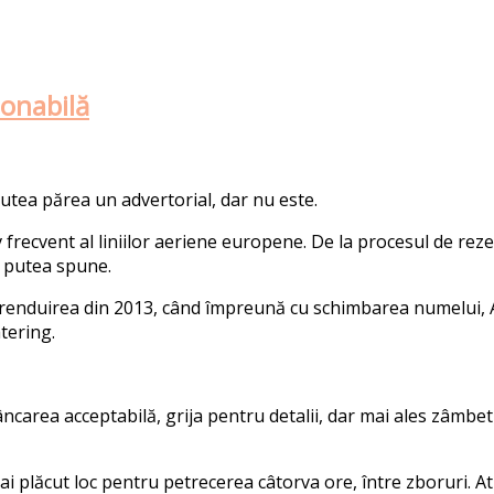
zonabilă
utea părea un advertorial, dar nu este.
v frecvent al liniilor aeriene europene. De la procesul de re
ș putea spune.
brenduirea din 2013, când împreună cu schimbarea numelui, A
tering.
âncarea acceptabilă, grija pentru detalii, dar mai ales zâmbe
 plăcut loc pentru petrecerea câtorva ore, între zboruri. Atm