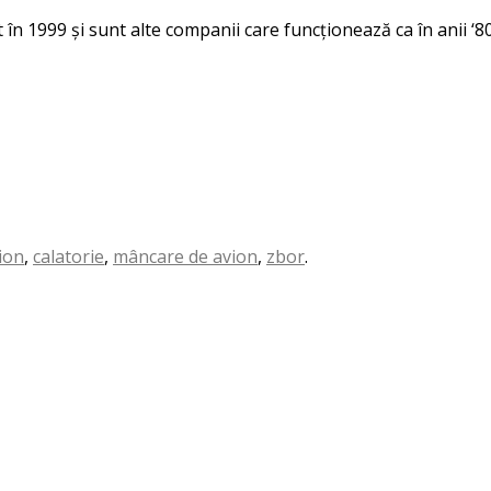
în 1999 și sunt alte companii care funcționează ca în anii ‘80
ion
,
calatorie
,
mâncare de avion
,
zbor
.