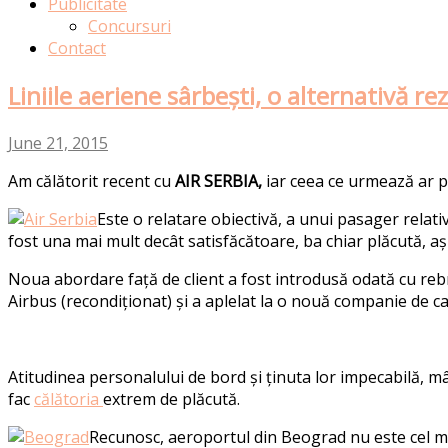
Publicitate
Concursuri
Contact
Liniile aeriene sârbești, o alternativă re
June 21, 2015
Am călătorit recent cu
AIR SERBIA,
iar ceea ce urmează ar p
Este o relatare obiectivă, a unui pasager relati
fost una mai mult decât satisfăcătoare, ba chiar plăcută, a
Noua abordare față de client a fost introdusă odată cu re
Airbus (recondiționat) și a aplelat la o nouă companie de ca
Atitudinea personalului de bord și ținuta lor impecabilă, m
fac
călătoria
extrem de plăcută.
Recunosc, aeroportul din Beograd nu este cel mai