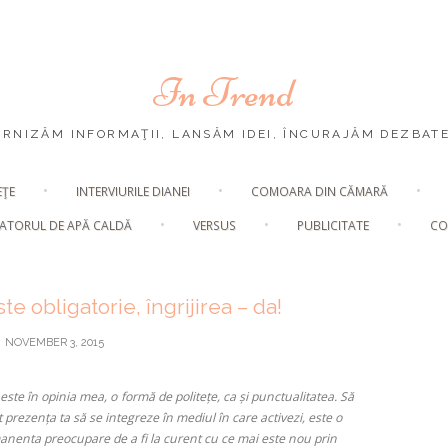
In Trend
URNIZĂM INFORMAŢII, LANSĂM IDEI, ÎNCURAJĂM DEZBATE
Skip
EŢE
INTERVIURILE DIANEI
COMOARA DIN CĂMARĂ
to
content
ATORUL DE APĂ CALDĂ
VERSUS
PUBLICITATE
CO
 obligatorie, îngrijirea – da!
NOVEMBER 3, 2015
 este în opinia mea, o
formă de politețe, ca și punctualitatea. Să
 prezența ta să se integreze în mediul în care activezi, este o
rmanenta preocupare de a fi la curent cu ce mai este nou prin