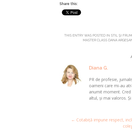
Share this:
THIS ENTRY WAS POSTED IN
STIL ŞI FRU
MASTER CLASS DANA ARGEȘA
Diana G.
PR de profesie, jurnalis
oameni care mi-au atra
anumit moment. Cred că
altul, și mai valoros. Ș
Post
←
Cotabiță impune respect, incl
navigation
coleg