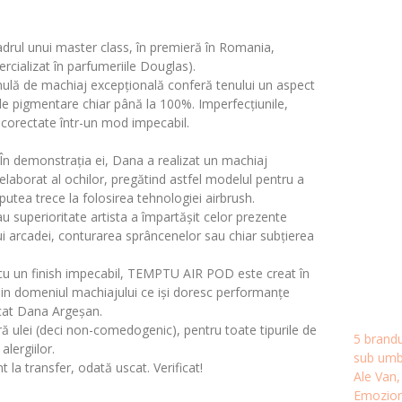
drul unui master class, în premieră în Romania,
cializat în parfumeriile Douglas).
ulă de machiaj excepțională conferă tenului un aspect
ele pigmentare chiar până la 100%. Imperfecțiunile,
unt corectate într-un mod impecabil.
În demonstrația ei, Dana a realizat un machiaj
elaborat al ochilor, pregătind astfel modelul pentru a
putea trece la folosirea tehnologiei airbrush.
u superioritate artista a împartășit celor prezente
ui arcadei, conturarea sprâncenelor sau chiar subțierea
cu un finish impecabil, TEMPTU AIR POD este creat în
din domeniul machiajului ce iși doresc performanțe
licat Dana Argeșan.
fără ulei (deci non-comedogenic), pentru toate tipurile de
5 brandu
alergiilor.
sub umbr
t la transfer, odată uscat. Verificat!
Ale Van
Emozion