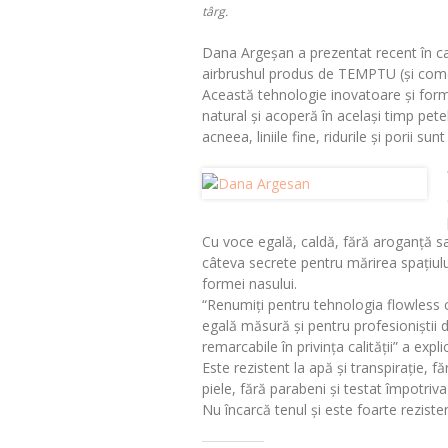
târg.
Dana Argeșan a prezentat recent în ca
airbrushul produs de TEMPTU (și comer
Această tehnologie inovatoare și form
natural și acoperă în același timp pet
acneea, liniile fine, ridurile și porii s
Cu voce egală, caldă, fără aroganță sa
câteva secrete pentru mărirea spațiul
formei nasului.
“Renumiți pentru tehnologia flowless 
egală măsură și pentru profesioniștii 
remarcabile în privința calității” a exp
Este rezistent la apă și transpirație, 
piele, fără parabeni și testat împotriva 
Nu încarcă tenul și este foarte rezisten