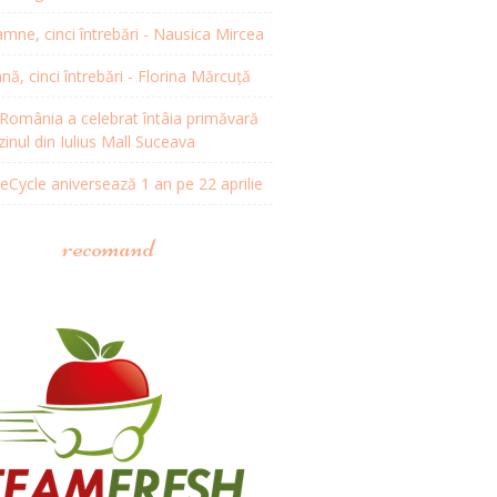
mne, cinci întrebări - Nausica Mircea
, cinci întrebări - Florina Mărcuță
omânia a celebrat întâia primăvară
inul din Iulius Mall Suceava
Cycle aniversează 1 an pe 22 aprilie
recomand