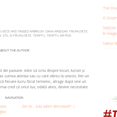
Trei Doa
O Doamnă
SABON R
MUSEŢE
AND TAGGED
AIRBRUSH
,
DANA ARGEȘAN
,
FRUMUSEȚE
,
în magaz
N
,
STIL SI FRUMUSETE
,
TEMPTU
,
TEMPTU AIR POD
.
Sabon Re
ABOUT THE AUTHOR
t din pasiune. Ador să scriu despre locuri, lucruri și
s cumva atenția sau cu care vibrez la unison, într-un
 fiecare lucru făcut temeinic, atrage după sine un
i mai cred că orice lux, odată atins, devine necesitate.
NAVIGATION
usiv
De ce… (să) iubim dinozaurii?
→
ilor