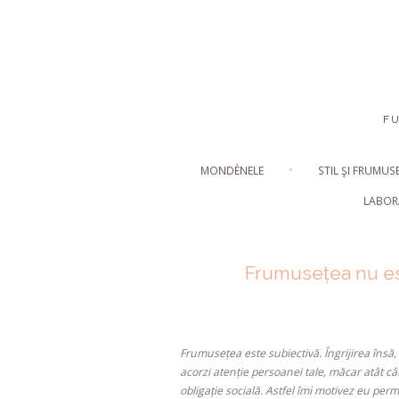
F
MONDÈNELE
STIL ŞI FRUMUS
LABOR
Frumusețea nu este
Frumusețea este subiectivă. Îngrijirea însă,
acorzi atenție persoanei tale, măcar atât cât
obligație socială. Astfel îmi motivez eu pe