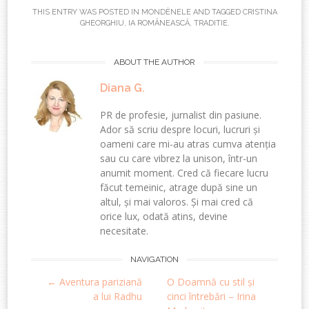
THIS ENTRY WAS POSTED IN
MONDÈNELE
AND TAGGED
CRISTINA
GHEORGHIU
,
IA ROMÂNEASCĂ
,
TRADITIE
.
ABOUT THE AUTHOR
Diana G.
PR de profesie, jurnalist din pasiune.
Ador să scriu despre locuri, lucruri și
oameni care mi-au atras cumva atenția
sau cu care vibrez la unison, într-un
anumit moment. Cred că fiecare lucru
făcut temeinic, atrage după sine un
altul, și mai valoros. Și mai cred că
orice lux, odată atins, devine
necesitate.
Post
NAVIGATION
←
Aventura pariziană
O Doamnă cu stil și
navigation
a lui Radhu
cinci întrebări – Irina