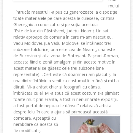
mului
, întrucât maestrul i-a pus cu generozitate la dispoziție
toate materialele pe care acesta le culesese, Cristina
Gheorghiu a cunoscut-o și pe soția acestuia.
“Este de loc din Păstrăveni, județul Neamț. Un sat
relativ aproape de comuna în care m-am născut eu,
Vadu Moldovei. (La Vadu Moldovei se întâlnesc trei
subzone folclorice, una este cea de Neamț, una este
de Bucovina și alta zona de Botoșani- Pașcani-Roman,
aceasta fiind o zonă amalgam și din aceste motive în
acest material se găsesc cele trei subzone bine
reprezentate)….Cert este că doamnei i-am placut și la
una dintre întâlniri a venit cu costumul în mână și mi l-a
dăruit. Mi-a arătat chiar și fotografii cu dânsa,
îmbrăcată cu el. Mi-a spus că acest costum s-a plimbat
foarte mult prin Franța, a fost în nenumărate expoziții,
a fost purtat de nepoatele dânsei” relatează artista
despre felul în care a ajuns să primească această
comoară.
Așteaptă cu
nerăbdare ca acesta să
fie modificat și