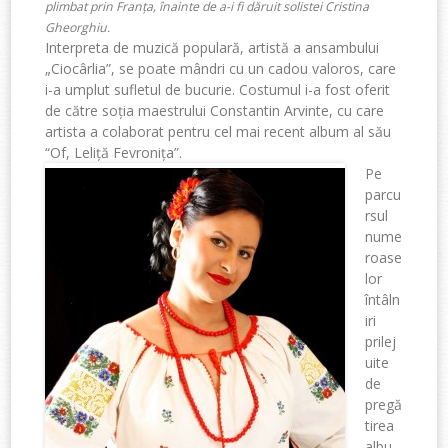
plimbat prin Franța, înainte de a-i fi dăruit solistei Cristina
Gheorghiu.
Interpreta de muzică populară, artistă a ansambului
„Ciocârlia”, se poate mândri cu un cadou valoros, care
i-a umplut sufletul de bucurie. Costumul i-a fost oferit
de către soția maestrului Constantin Arvinte, cu care
artista a colaborat pentru cel mai recent album al său
“Of, Leliță Fevronița”.
Pe
parcu
rsul
nume
roase
lor
întâln
iri
prilej
uite
de
pregă
tirea
albu