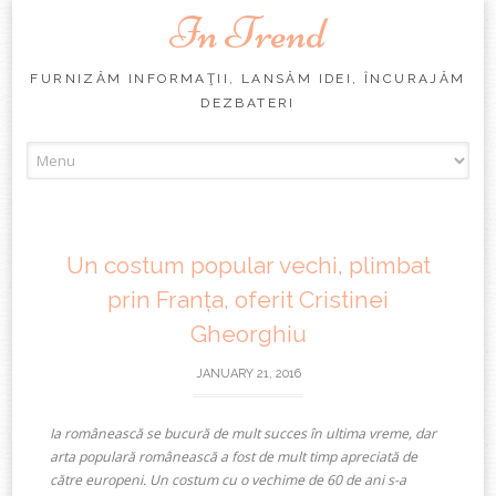
In Trend
FURNIZĂM INFORMAŢII, LANSĂM IDEI, ÎNCURAJĂM
DEZBATERI
Skip
to
content
Un costum popular vechi, plimbat
prin Franța, oferit Cristinei
Gheorghiu
JANUARY 21, 2016
Ia românească se bucură de mult succes în ultima vreme, dar
arta populară românească a fost de mult timp apreciată de
către europeni. Un costum cu o vechime de 60 de ani s-a