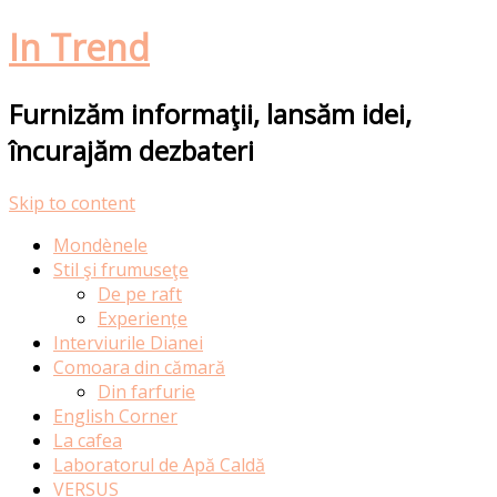
In Trend
Furnizăm informaţii, lansăm idei,
încurajăm dezbateri
Skip to content
Mondènele
Stil şi frumuseţe
De pe raft
Experiențe
Interviurile Dianei
Comoara din cămară
Din farfurie
English Corner
La cafea
Laboratorul de Apă Caldă
VERSUS