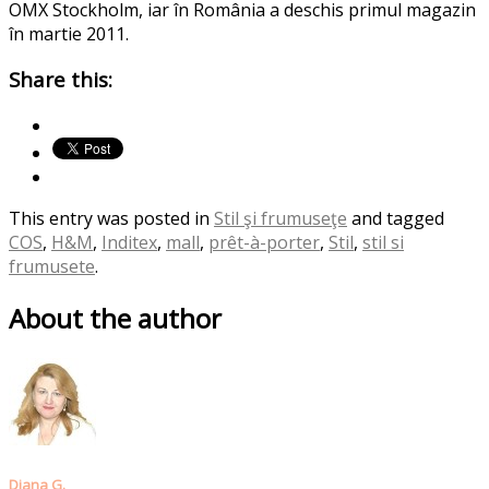
OMX Stockholm, iar în România a deschis primul magazin
în martie 2011.
Share this:
This entry was posted in
Stil şi frumuseţe
and tagged
COS
,
H&M
,
Inditex
,
mall
,
prêt-à-porter
,
Stil
,
stil si
frumusete
.
About the author
Diana G.