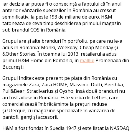
iar decizia ar putea fi o consecință a faptului că în anul
anterior vânzările suedezilor în România au crescut
semnificativ, la peste 193 de miliane de euro. H&M
tatonează de ceva timp deschiderea primului magazin
sub brandul COS în România.
Grupul are şi alte branduri în portfoliu, pe care nu le-a
adus în România: Monki, Weekday, Cheap Monday şi
&Other Stories. În toamna lui 2013, retailerul a adus
primul H&M Home din România, în
malllul
Promenada din
Bucureşti.
Grupul Inditex este prezent pe piaţa din România cu
magazinele Zara, Zara HOME, Massimo Dutti, Bershka,
Pull&Bear, Stradivarius şi Oysho, însă două branduri nu
au fost aduse în România. Este vorba de Lefties, care
comercializează îmbrăcăminte la preţuri reduse
şi Uterque, cu magazine specializate în vânzarea de
pantofi, genţi şi accesorii.
H&M a fost fondat în Suedia 1947 şi este listat la NASDAQ