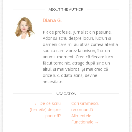
ABOUT THE AUTHOR
Diana G.
PR de profesie, jurnalist din pasiune.
Ador să scriu despre locuri, lucruri și
oameni care mi-au atras cumva atenția
sau cu care vibrez la unison, într-un
anumit moment. Cred că fiecare lucru
făcut temeinic, atrage după sine un
altul, și mai valoros. Și mai cred că
orice lux, odată atins, devine
necesitate.
Post
NAVIGATION
←
De ce scriu
Cori Grămescu
navigation
(femeile) despre
recomandă
pantofi?
Alimentele
Funcționale
→