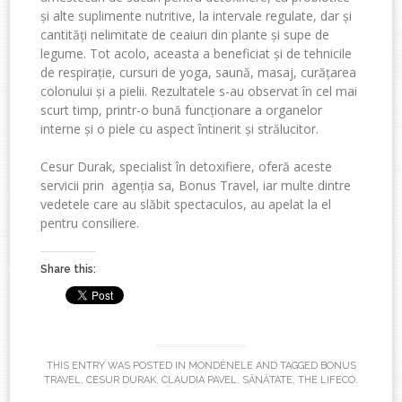
și alte suplimente nutritive, la intervale regulate, dar și
cantități nelimitate de ceaiuri din plante și supe de
legume. Tot acolo, aceasta a beneficiat și de tehnicile
de respirație, cursuri de yoga, saună, masaj, curățarea
colonului și a pielii. Rezultatele s-au observat în cel mai
scurt timp, printr-o bună funcționare a organelor
interne și o piele cu aspect întinerit și strălucitor.
Cesur Durak, specialist în detoxifiere, oferă aceste
servicii prin agenția sa, Bonus Travel, iar multe dintre
vedetele care au slăbit spectaculos, au apelat la el
pentru consiliere.
Share this:
THIS ENTRY WAS POSTED IN
MONDÈNELE
AND TAGGED
BONUS
TRAVEL
,
CESUR DURAK
,
CLAUDIA PAVEL
,
SĂNĂTATE
,
THE LIFECO
.