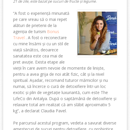
.
21 de zile, este bazat pe sucuri de fructe și legume
“A fost o experiență minunată
pe care vreau să o mai repet
alături de prietenii de la
agenția de turism
Bonus
Travel
. A fost o reconectare
cu mine însămi și cu un stil de
viață sănătos, deoarece
sanatatea este cea mai de
pret avuție. Exista etape ale
vieții în care avem nevoie de momente de liniște,
pentru a avea grija de noi atât fizic, cât și la nivel
spiritual. Așadar, recomand tuturor mămicilor și nu
numai, să încerce o cură de detoxifiere într-un loc
exotic și plin de vegetație luxuriantă, cum este The
LıfeCo din Antalya. După o saptămână de detoxifiere și
relaxare total am realizat că am slăbit aproximativ 5
kg”, a declarat Claudia Pavel.
Pe parcursul acestul program, vedeta a savurat diverse
amestecuri de sucuri pentru detoxifiere, cu probiotice