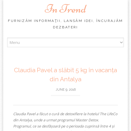
In Trend
FURNIZĂM INFORMAŢII, LANSĂM IDEI, ÎNCURAJĂM
DEZBATERI
Skip
to
content
Claudia Pavel a slăbit 5 kg în vacanța
din Antalya
JUNE 9, 2016
Claudia Pavel a făcut o cură de detoxifiere la hotelul The LifeCo
din Antalya, unde a urmat programul Master Detox.
Programul, ce se desfășoară pe o perioada cuprinsă între 4 și