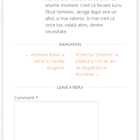
anumit moment. Cred că fiecare lucru
făcut temeinic, atrage după sine un
altul, și mai valoros. Și mai cred că
orice lux, odată atins, devine
necesitate.
Post
NAVIGATION
←
Andreea Bălan a
Proiectul “Zestrea” la
navigation
intrat în familia
Jubileul a 150 de ani
Biogenis
de Regalitate în
România
→
LEAVE A REPLY
Comment
*