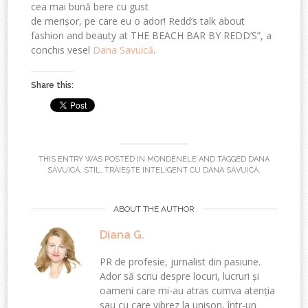
cea mai bună bere cu gust
de merișor, pe care eu o ador! Redd’s talk about
fashion and beauty at THE BEACH BAR BY REDD’S”, a
conchis vesel
Dana Savuică
.
Share this:
THIS ENTRY WAS POSTED IN
MONDÈNELE
AND TAGGED
DANA
SĂVUICĂ
,
STIL
,
TRĂIEȘTE INTELIGENT CU DANA SĂVUICĂ
.
ABOUT THE AUTHOR
Diana G.
PR de profesie, jurnalist din pasiune.
Ador să scriu despre locuri, lucruri și
oameni care mi-au atras cumva atenția
sau cu care vibrez la unison, într-un