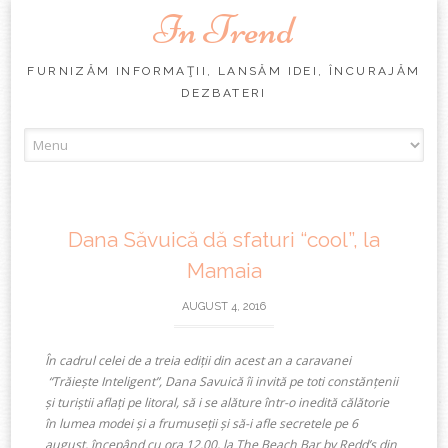
In Trend
FURNIZĂM INFORMAŢII, LANSĂM IDEI, ÎNCURAJĂM
DEZBATERI
Skip
to
content
Dana Săvuică dă sfaturi “cool”, la
Mamaia
AUGUST 4, 2016
În cadrul celei de a treia ediții din acest an a caravanei
“Trăiește Inteligent”, Dana Savuică îi invită pe toti constănțenii
și turiștii aflați pe litoral, să i se alăture într-o inedită călătorie
în lumea modei și a frumuseții și să-i afle secretele pe 6
august, începând cu ora 12.00, la The Beach Bar by Redd’s din