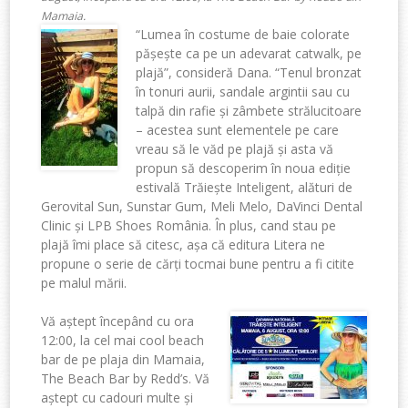
Mamaia.
“Lumea în costume de baie colorate
pășește ca pe un adevarat catwalk, pe
plajă”, consideră Dana. “Tenul bronzat
în tonuri aurii, sandale argintii sau cu
talpă din rafie și zâmbete strălucitoare
– acestea sunt elementele pe care
vreau să le văd pe plajă și asta vă
propun să descoperim în noua ediție
estivală Trăiește Inteligent, alături de
Gerovital Sun, Sunstar Gum, Meli Melo, DaVinci Dental
Clinic și LPB Shoes România. În plus, cand stau pe
plajă îmi place să citesc, așa că editura Litera ne
propune o serie de cărți tocmai bune pentru a fi citite
pe malul mării.
Vă aștept începând cu ora
12:00, la cel mai cool beach
bar de pe plaja din Mamaia,
The Beach Bar by Redd’s. Vă
aștept cu cadouri multe și