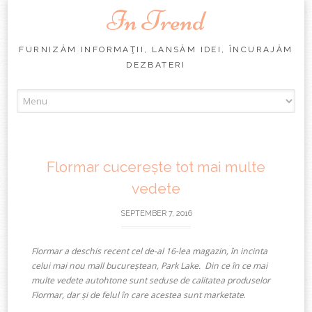
In Trend
FURNIZĂM INFORMAŢII, LANSĂM IDEI, ÎNCURAJĂM
DEZBATERI
Skip
to
content
Flormar cucerește tot mai multe
vedete
SEPTEMBER 7, 2016
Flormar a deschis recent cel de-al 16-lea magazin, în incinta
celui mai nou mall bucureștean, Park Lake. Din ce în ce mai
multe vedete autohtone sunt seduse de calitatea produselor
.
Flormar, dar și de felul în care acestea sunt marketate