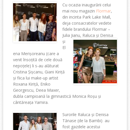
Cu ocazia inaugurării celui
mai nou magazin
Flormar
,
din incinta Park Lake Mall,
deja consacratelor vedete
fidele brandului Flormar –
Julia Jianu, Raluca și Denisa
și
El
ena Merișoreanu (care a
venit însoțită de cele două
nepoțele) li s-au alăturat
Cristina Șișcanu, Giani Kiriță
și fiica lui make-up artist
Roxana Kiriță, Eniko
Georgescu, Deea Maxer,
dubla campioană la gimnastică Monica Roșu și
cântăreața Yamira.
Surorile Raluca și Denisa
Tănase (de la Bambi) au
fost gazdele acestui