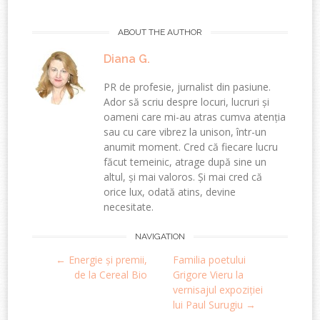
ABOUT THE AUTHOR
Diana G.
PR de profesie, jurnalist din pasiune.
Ador să scriu despre locuri, lucruri și
oameni care mi-au atras cumva atenția
sau cu care vibrez la unison, într-un
anumit moment. Cred că fiecare lucru
făcut temeinic, atrage după sine un
altul, și mai valoros. Și mai cred că
orice lux, odată atins, devine
necesitate.
Post
NAVIGATION
←
Energie și premii,
Familia poetului
navigation
de la Cereal Bio
Grigore Vieru la
vernisajul expoziției
lui Paul Surugiu
→