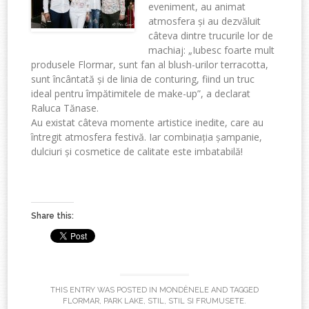
eveniment, au animat
atmosfera și au dezvăluit
câteva dintre trucurile lor de
machiaj: „Iubesc foarte mult
produsele Flormar, sunt fan al blush-urilor terracotta,
sunt încântată și de linia de conturing, fiind un truc
ideal pentru împătimitele de make-up”, a declarat
Raluca Tănase.
Au existat câteva momente artistice inedite, care au
întregit atmosfera festivă. Iar combinația șampanie,
dulciuri și cosmetice de calitate este imbatabilă!
Share this:
THIS ENTRY WAS POSTED IN
MONDÈNELE
AND TAGGED
FLORMAR
,
PARK LAKE
,
STIL
,
STIL SI FRUMUSETE
.