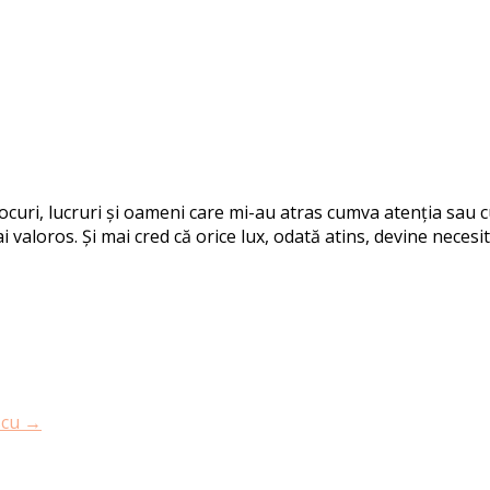
 locuri, lucruri și oameni care mi-au atras cumva atenția sau
i valoros. Și mai cred că orice lux, odată atins, devine necesit
scu
→