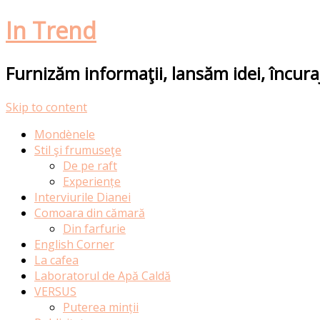
In Trend
Furnizăm informaţii, lansăm idei, încur
Skip to content
Mondènele
Stil şi frumuseţe
De pe raft
Experiențe
Interviurile Dianei
Comoara din cămară
Din farfurie
English Corner
La cafea
Laboratorul de Apă Caldă
VERSUS
Puterea minții