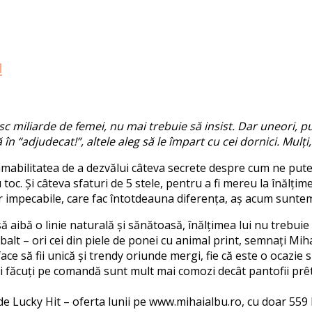
u
miliarde de femei, nu mai trebuie să insist. Dar uneori, pu
 “adjudecat!”, altele aleg să le împart cu cei dornici. Mulți,
 amabilitatea de a dezvălui câteva secrete despre cum ne pute
toc. Și câteva sfaturi de 5 stele, pentru a fi mereu la înălțime
ilor impecabile, care fac întotdeauna diferența, aș acum suntem
ă aibă o linie naturală și sănătoasă, înălțimea lui nu trebuie
balt – ori cei din piele de ponei cu animal print, semnați Mih
ace să fii unică și trendy oriunde mergi, fie că este o ocazie 
fii făcuți pe comandă sunt mult mai comozi decât pantofii pr
și de Lucky Hit – oferta lunii pe www.mihaialbu.ro, cu doar 55