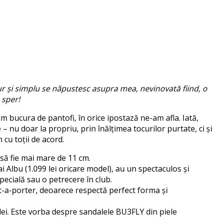
r și simplu se năpustesc asupra mea, nevinovată fiind, o
 sper!
m bucura de pantofi, în orice ipostază ne-am afla. Iată,
 – nu doar la propriu, prin înălțimea tocurilor purtate, ci și
 cu toții de acord.
 să fie mai mare de 11 cm.
ai Albu (1.099 lei oricare model), au un spectaculos și
specială sau o petrecere în club.
êt-a-porter, deoarece respectă perfect forma și
9 lei. Este vorba despre sandalele BU3FLY din piele