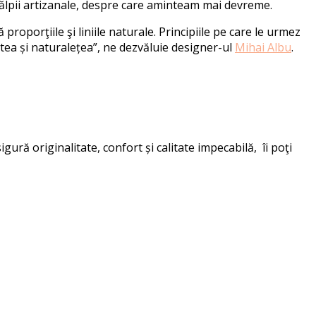
 tălpii artizanale, despre care aminteam mai devreme.
roporţiile şi liniile naturale. Principiile pe care le urmez
tea și naturalețea”, ne dezvăluie designer-ul
Mihai Albu
.
gură originalitate, confort și calitate impecabilă, îi poţi