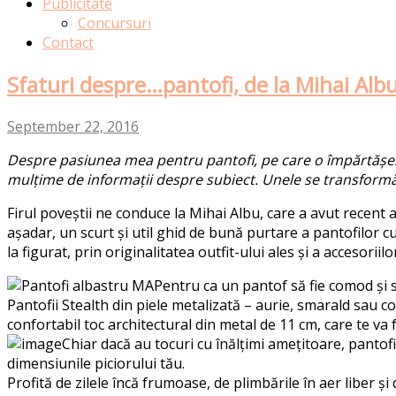
Publicitate
Concursuri
Contact
Sfaturi despre…pantofi, de la Mihai Alb
September 22, 2016
Despre pasiunea mea pentru pantofi, pe care o împărtășesc 
mulțime de informații despre subiect. Unele se transformă în
Firul poveștii ne conduce la Mihai Albu, care a avut recent
așadar, un scurt și util ghid de bună purtare a pantofilor cu 
la figurat, prin originalitatea outfit-ului ales și a accesori
Pentru ca un pantof să fie comod și s
Pantofii Stealth din piele metalizată – aurie, smarald sau co
confortabil toc architectural din metal de 11 cm, care te va f
Chiar dacă au tocuri cu înălțimi amețitoare, panto
dimensiunile piciorului tău.
Profită de zilele încă frumoase, de plimbările în aer liber 