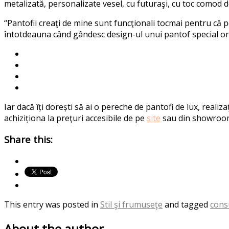
metalizată, personalizate vesel, cu futuraşi, cu toc comod 
“Pantofii creaţi de mine sunt funcţionali tocmai pentru că po
întotdeauna când gândesc design-ul unui pantof special ori
Iar dacă îți dorești să ai o pereche de pantofi de lux, reali
achiziționa la preţuri accesibile de pe
site
sau din showroom-
Share this:
This entry was posted in
Stil şi frumuseţe
and tagged
consu
About the author