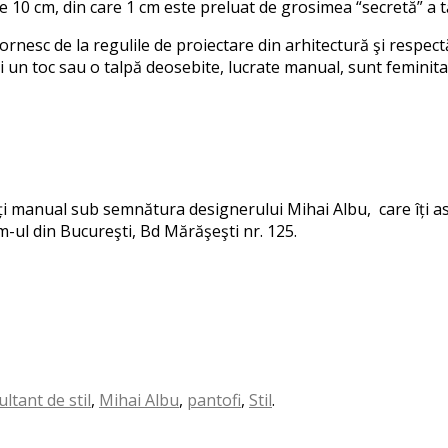
de 10 cm, din care 1 cm este preluat de grosimea “secretă” a
rnesc de la regulile de proiectare din arhitectură şi respectă p
 un toc sau o talpă deosebite, lucrate manual, sunt feminita
zați manual sub semnătura designerului Mihai Albu, care îți asi
ul din Bucureşti, Bd Mărăşeşti nr. 125.
ltant de stil
,
Mihai Albu
,
pantofi
,
Stil
.