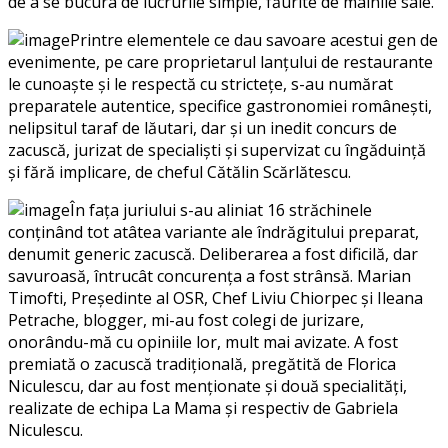
de a se bucura de lucrurile simple, făurite de mâinile sale.
Printre elementele ce dau savoare acestui gen de
evenimente, pe care proprietarul lanțului de restaurante
le cunoaște și le respectă cu strictețe, s-au numărat
preparatele autentice, specifice gastronomiei românești,
nelipsitul taraf de lăutari, dar și un inedit concurs de
zacuscă, jurizat de specialiști și supervizat cu îngăduință
și fără implicare, de cheful Cătălin Scărlătescu.
În fața juriului s-au aliniat 16 străchinele
conținând tot atâtea variante ale îndrăgitului preparat,
denumit generic zacuscă. Deliberarea a fost dificilă, dar
savuroasă, întrucât concurența a fost strânsă. Marian
Timofti, Președinte al OSR, Chef Liviu Chiorpec și Ileana
Petrache, blogger, mi-au fost colegi de jurizare,
onorându-mă cu opiniile lor, mult mai avizate. A fost
premiată o zacuscă tradițională, pregătită de Florica
Niculescu, dar au fost menționate și două specialități,
realizate de echipa La Mama și respectiv de Gabriela
Niculescu.