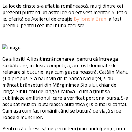
La loc de cinste s-a aflat ia românească, mulți dintre cei
prezenți purtând un astfel de obiect vestimentar. Și tot o
ie, oferită de Atelierul de creație
By Ionela Bran
, a fost
premiul pentru cea mai bună zacuscă.
Ce a lipsit? A lipsit încrâncenarea, pentru că întreaga
sărbătoare, inclusiv competiția, au fost dominate de
relaxare și bucurie, așa cum gazda noastră, Catălin Mahu
și-a propus. S-a băut vin de la Sarica Niculițel, s-au
mâncat brânzeturi din Mărginimea Sibiului, chiar de
lângă Sibiu, “nu de lângă Craiova”, cum a ținut să
sublinieze amfitrionul, care a verificat personal sursa. S-a
ascultat muzică lautărească autentică și s-a mai și cântat.
Cam așa cum fac românii când se bucură de viață și de
roadele muncii lor.
Pentru că e firesc să ne permitem (mici) indulgențe, nu-i