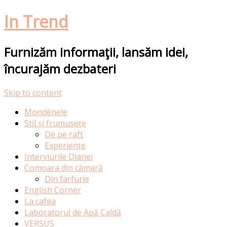
In Trend
Furnizăm informaţii, lansăm idei,
încurajăm dezbateri
Skip to content
Mondènele
Stil şi frumuseţe
De pe raft
Experiențe
Interviurile Dianei
Comoara din cămară
Din farfurie
English Corner
La cafea
Laboratorul de Apă Caldă
VERSUS