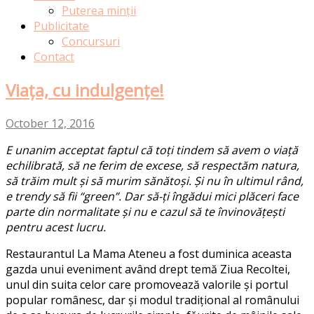
Puterea minții
Publicitate
Concursuri
Contact
Viața, cu indulgențe!
October 12, 2016
E unanim acceptat faptul că toți tindem să avem o viață
echilibrată, să ne ferim de excese, să respectăm natura,
să trăim mult și să murim sănătoși. Și nu în ultimul rând,
e trendy să fii “green”. Dar să-ți îngădui mici plăceri face
parte din normalitate și nu e cazul să te învinovățești
pentru acest lucru.
Restaurantul La Mama Ateneu a fost duminica aceasta
gazda unui eveniment având drept temă Ziua Recoltei,
unul din suita celor care promovează valorile și portul
popular românesc, dar și modul tradițional al românului