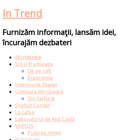
In Trend
Furnizăm informaţii, lansăm idei,
încurajăm dezbateri
Skip
Mondènele
to
Stil şi frumuseţe
content
De pe raft
Experiențe
Interviurile Dianei
Comoara din cămară
Din farfurie
English Corner
La cafea
Laboratorul de Apă Caldă
VERSUS
Puterea minții
Publicitate