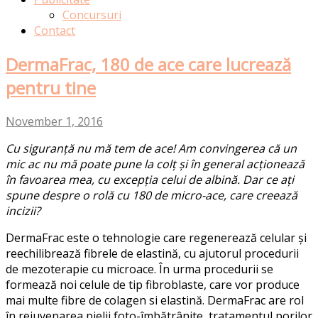
Concursuri
Contact
DermaFrac, 180 de ace care lucrează
pentru tine
November 1, 2016
Cu siguranță nu mă tem de ace! Am convingerea că un
mic ac nu mă poate pune la colț și în general acționează
în favoarea mea, cu excepția celui de albină. Dar ce ați
spune despre o rolă cu 180 de micro-ace, care creează
incizii?
DermaFrac este o tehnologie care regenerează celular și
reechilibrează fibrele de elastină, cu ajutorul procedurii
de mezoterapie cu microace. În urma procedurii se
formează noi celule de tip fibroblaste, care vor produce
mai multe fibre de colagen si elastină. DermaFrac are rol
în rejuvenarea pielii foto-îmbătrânite, tratamentul porilor