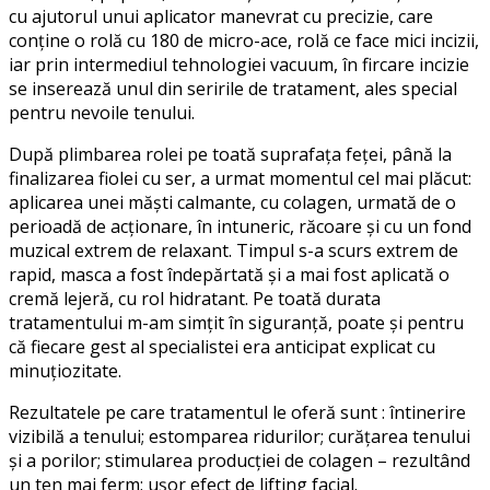
cu ajutorul unui aplicator manevrat cu precizie, care
conține o rolă cu 180 de micro-ace, rolă ce face mici incizii,
iar prin intermediul tehnologiei vacuum, în fircare incizie
se inserează unul din seririle de tratament, ales special
pentru nevoile tenului.
După plimbarea rolei pe toată suprafața feței, până la
finalizarea fiolei cu ser, a urmat momentul cel mai plăcut:
aplicarea unei măști calmante, cu colagen, urmată de o
perioadă de acționare, în intuneric, răcoare și cu un fond
muzical extrem de relaxant. Timpul s-a scurs extrem de
rapid, masca a fost îndepărtată și a mai fost aplicată o
cremă lejeră, cu rol hidratant. Pe toată durata
tratamentului m-am simțit în siguranță, poate și pentru
că fiecare gest al specialistei era anticipat explicat cu
minuțiozitate.
Rezultatele pe care tratamentul le oferă sunt : întinerire
vizibilă a tenului; estomparea ridurilor; curățarea tenului
și a porilor; stimularea producției de colagen – rezultând
un ten mai ferm; ușor efect de lifting facial.