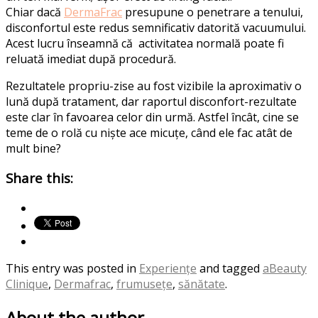
Chiar dacă
DermaFrac
presupune o penetrare a tenului,
disconfortul este redus semnificativ datorită vacuumului.
Acest lucru înseamnă că activitatea normală poate fi
reluată imediat după procedură.
Rezultatele propriu-zise au fost vizibile la aproximativ o
lună după tratament, dar raportul disconfort-rezultate
este clar în favoarea celor din urmă. Astfel încât, cine se
teme de o rolă cu niște ace micuțe, când ele fac atât de
mult bine?
Share this:
This entry was posted in
Experiențe
and tagged
aBeauty
Clinique
,
Dermafrac
,
frumusețe
,
sănătate
.
About the author