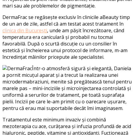
mari sau ale problemelor de pigmentație.
DermaFrac se regăsește exclusiv în clinicile aBeauty timp
de un an de zile, astfel că am testat acest tratament în
clinica din București
, unde am pășit încrezătoare, când
temperatura era caniculară și probabil nu tocmai
favorabilă. După o scurtă discuție cu un consilier în
estetică și încheierea unui protocol de informare, m-am
încredințat mâinilor pricepute ale specialistei.
Într-o atmosferă sigură și elegantă, Daniela
a pornit micuțul aparat și a trecut la realizarea unei
microdermabraziuni, menite să pregătească tenul pentru
marele pas – mini-inciziile și microinjectarea controlată și
uniformă a serurilor de tratament, pe toată suprafața
pielii. Incizii pe care le-am primit cu o oarecare ușurare,
pentru că erau mai suportabile decât îmi imaginasem.
Tratamentul este minimum invaziv și combină
mezoterapia cu ace, curățarea și infuzia profundă de acid
hialuronic, peptide, vitamine și antioxidanți. Fucționează