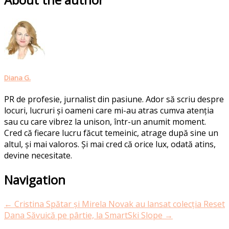
Diana G.
PR de profesie, jurnalist din pasiune. Ador să scriu despre
locuri, lucruri și oameni care mi-au atras cumva atenția
sau cu care vibrez la unison, într-un anumit moment.
Cred că fiecare lucru făcut temeinic, atrage după sine un
altul, și mai valoros. Și mai cred că orice lux, odată atins,
devine necesitate.
Post
Navigation
navigation
←
Cristina Spătar și Mirela Novak au lansat colecția Reset
Dana Săvuică pe pârtie, la SmartSki Slope
→