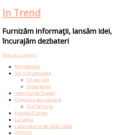
In Trend
Furnizăm informaţii, lansăm idei,
încurajăm dezbateri
Skip to content
Mondènele
Stil şi frumuseţe
De pe raft
Experiențe
Interviurile Dianei
Comoara din cămară
Din farfurie
English Corner
La cafea
Laboratorul de Apă Caldă
VERSUS