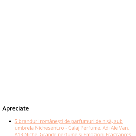
Apreciate
5 branduri românești de parfumuri de nișă, sub
umbrela Nichesent.ro - Calaj Perfume, Adi Ale Van,
A13 Niche, Grande perfume si Emozioni Fragrances