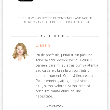
THIS ENTRY WAS POSTED IN
MONDÈNELE
AND TAGGED
BIJUTERII
,
CONSULTANT DE STIL
,
LA ROSA
,
NICO
,
STIL
.
ABOUT THE AUTHOR
Diana G.
PR de profesie, jurnalist din pasiune.
Ador să scriu despre locuri, lucruri și
oameni care mi-au atras cumva atenția
sau cu care vibrez la unison, într-un
anumit moment. Cred că fiecare lucru
făcut temeinic, atrage după sine un
altul, și mai valoros. Și mai cred că
orice lux, odată atins, devine
necesitate.
Post
NAVIGATION