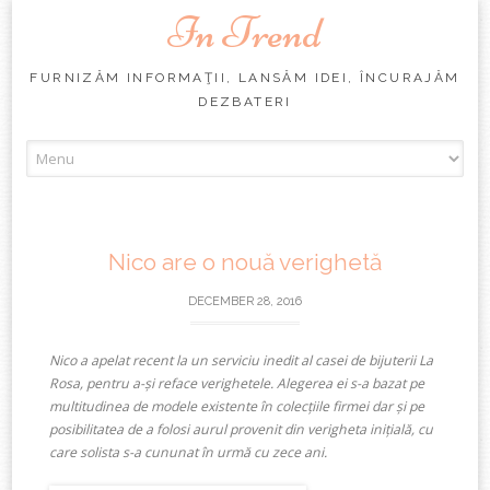
In Trend
FURNIZĂM INFORMAŢII, LANSĂM IDEI, ÎNCURAJĂM
DEZBATERI
Skip
to
content
Nico are o nouă verighetă
DECEMBER 28, 2016
Nico a apelat recent la un serviciu inedit al casei de bijuterii La
Rosa, pentru a-și reface verighetele. Alegerea ei s-a bazat pe
multitudinea de modele existente în colecțiile firmei dar și pe
posibilitatea de a folosi aurul provenit din verigheta inițială, cu
care solista s-a cununat în urmă cu zece ani.