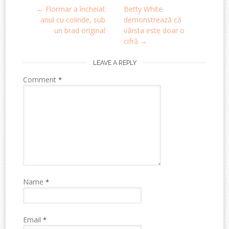
←
Flormar a încheiat
Betty White
navigation
anul cu colinde, sub
demonstrează că
un brad original
vârsta este doar o
cifră
→
LEAVE A REPLY
Comment
*
Name
*
Email
*