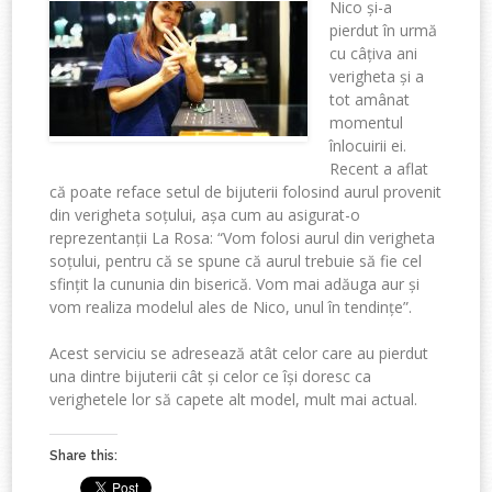
Nico și-a
pierdut în urmă
cu câțiva ani
verigheta și a
tot amânat
momentul
înlocuirii ei.
Recent a aflat
că poate reface setul de bijuterii folosind aurul provenit
din verigheta soțului, așa cum au asigurat-o
reprezentanții La Rosa: “Vom folosi aurul din verigheta
soțului, pentru că se spune că aurul trebuie să fie cel
sfințit la cununia din biserică. Vom mai adăuga aur și
vom realiza modelul ales de Nico, unul în tendințe”.
Acest serviciu se adresează atât celor care au pierdut
una dintre bijuterii cât și celor ce își doresc ca
verighetele lor să capete alt model, mult mai actual.
Share this: