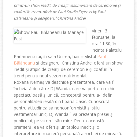
printr-un show inedit, de creații vestimentare de ceremonie și
coafuri în trend, oferit de Paul Studio Express by Paul
.
Bălăneanu și designerul Christina Andrei
Vineri, 3
februarie, la
ora 11.30, în
incinta Palatului
Parlamentului, în sala Unirea, hair-stylistul
Paul
Bălăneanu
și designerul Christina Andrei oferă un show
inedit și atipic de creații de ceremonie și coafuri în
trend pentru noul sezon matrimonial.
Roxana Nemeș va deschide prezentarea, care va fi
încheiată de către DJ Wanda, care va purta o rochie
spectaculoasă și unică, concepută pentru a-i defini
personalitatea ieșită din tiparul clasic. Cunoscută
pentru atitudinea sa nonconformistă și stilul
vestimentar unic, DJ Wanda îl va prezenta presei și
publicului, pe viitorul său mire. Pentru această
premieră, ea va oferi și un tablou inedit și o
interpretare în manieră personală a rochiei de mireasă.