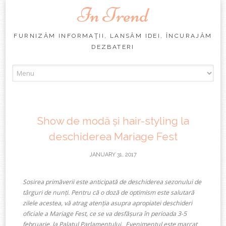
In Trend
FURNIZĂM INFORMAŢII, LANSĂM IDEI, ÎNCURAJĂM
DEZBATERI
Skip
to
content
Show de modă și hair-styling la
deschiderea Mariage Fest
JANUARY 31, 2017
Sosirea primăverii este anticipată de deschiderea sezonului de
târguri de nunți. Pentru că o doză de optimism este salutară
zilele acestea, vă atrag atenția asupra apropiatei deschideri
oficiale a Mariage Fest, ce se va desfășura în perioada 3-5
februarie, la Palatul Parlamentului. Evenimentul este marcat