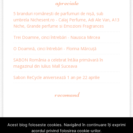
apreciate
5 branduri românești de parfumuri de nișă, sub
umbrela Nichesent.ro - Calaj Perfume, Adi Ale Van, A13
Niche, Grande perfume si Emozioni Fragrances
Trei Doamne, cinci întrebări - Nausica Mircea
O Doamnă, cinci întrebări - Florina Mărcuță
SABON România a celebrat întâia primăvară în
magazinul din Iulius Mall Suceava
Sabon ReCycle aniversează 1 an pe 22 aprilie
recomand
Acest blog foloseste cookies. Navigând în continuare îți exprimi
acordul privind folosirea cookie-urilor.