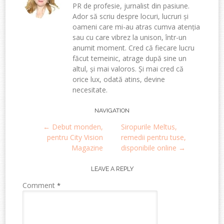
PR de profesie, jurnalist din pasiune.
Ador să scriu despre locuri, lucruri și
oameni care mi-au atras cumva atenția
sau cu care vibrez la unison, într-un
anumit moment. Cred că fiecare lucru
făcut temeinic, atrage după sine un
altul, și mai valoros. Și mai cred că
orice lux, odată atins, devine
necesitate.
Post
NAVIGATION
←
Debut monden,
Siropurile Meltus,
navigation
pentru City Vision
remedii pentru tuse,
Magazine
disponibile online
→
LEAVE A REPLY
Comment
*