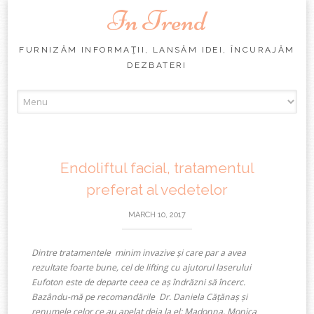
In Trend
FURNIZĂM INFORMAŢII, LANSĂM IDEI, ÎNCURAJĂM
DEZBATERI
Skip
to
content
Endoliftul facial, tratamentul
preferat al vedetelor
MARCH 10, 2017
Dintre tratamentele minim invazive și care par a avea
rezultate foarte bune, cel de lifting cu ajutorul laserului
Eufoton este de departe ceea ce aș îndrăzni să încerc.
Bazându-mă pe recomandările Dr. Daniela Cățănaș și
renumele celor ce au apelat deja la el: Madonna, Monica