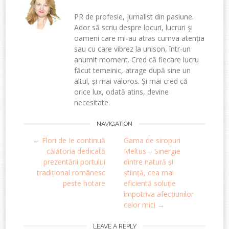
PR de profesie, jurnalist din pasiune.
Ador să scriu despre locuri, lucruri și
oameni care mi-au atras cumva atenția
sau cu care vibrez la unison, într-un
anumit moment. Cred că fiecare lucru
făcut temeinic, atrage după sine un
altul, și mai valoros. Și mai cred că
orice lux, odată atins, devine
necesitate.
Post
NAVIGATION
←
Flori de Ie continuă
Gama de siropuri
navigation
călătoria dedicată
Meltus – Sinergie
prezentării portului
dintre natură și
tradițional românesc
știință, cea mai
peste hotare
eficientă soluție
împotriva afecțiunilor
celor mici
→
LEAVE A REPLY