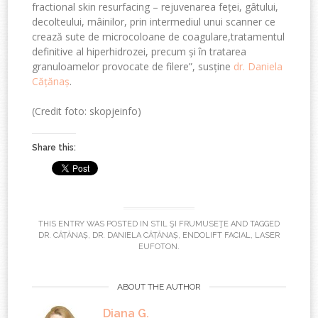
fractional skin resurfacing – rejuvenarea feței, gâtului,
decolteului, mâinilor, prin intermediul unui scanner ce
crează sute de microcoloane de coagulare,tratamentul
definitive al hiperhidrozei, precum și în tratarea
granuloamelor provocate de filere”, susține
dr. Daniela
Cățănaș
.
(Credit foto: skopjeinfo)
Share this:
THIS ENTRY WAS POSTED IN
STIL ŞI FRUMUSEŢE
AND TAGGED
DR. CĂȚĂNAȘ
,
DR. DANIELA CĂȚĂNAȘ
,
ENDOLIFT FACIAL
,
LASER
EUFOTON
.
ABOUT THE AUTHOR
Diana G.