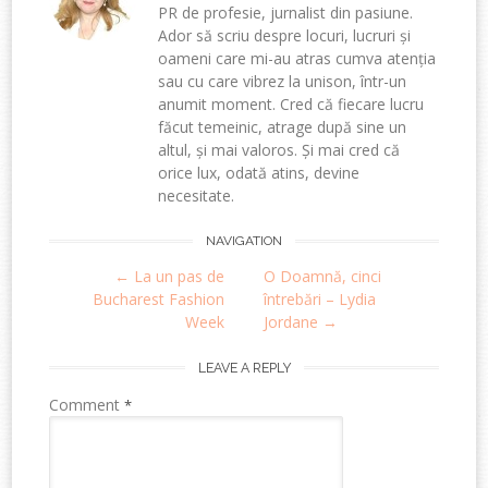
PR de profesie, jurnalist din pasiune.
Ador să scriu despre locuri, lucruri și
oameni care mi-au atras cumva atenția
sau cu care vibrez la unison, într-un
anumit moment. Cred că fiecare lucru
făcut temeinic, atrage după sine un
altul, și mai valoros. Și mai cred că
orice lux, odată atins, devine
necesitate.
Post
NAVIGATION
←
La un pas de
O Doamnă, cinci
navigation
Bucharest Fashion
întrebări – Lydia
Week
Jordane
→
LEAVE A REPLY
Comment
*