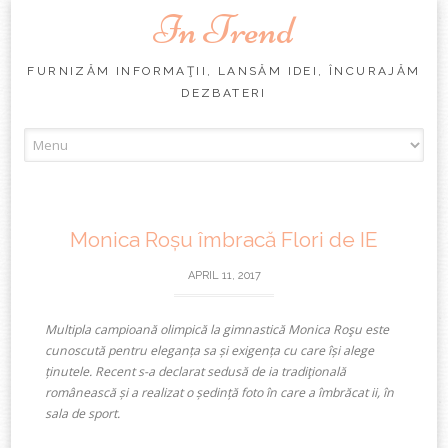
In Trend
FURNIZĂM INFORMAŢII, LANSĂM IDEI, ÎNCURAJĂM
DEZBATERI
Skip
to
content
Monica Roșu îmbracă Flori de IE
APRIL 11, 2017
Multipla campioană olimpică la gimnastică Monica Roşu este
cunoscută pentru eleganța sa și exigența cu care își alege
ținutele. Recent s-a declarat sedusă de ia tradiţională
românească și a realizat o ședință foto în care a îmbrăcat ii, în
sala de sport.