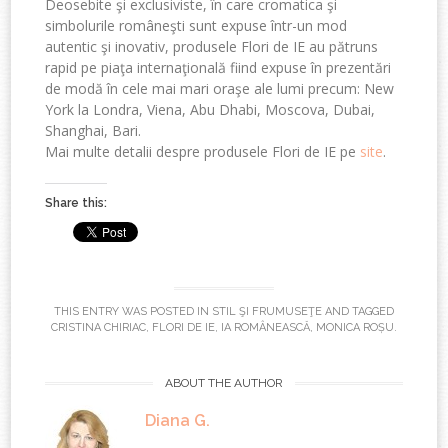
Deosebite şi exclusiviste, în care cromatica şi
simbolurile româneşti sunt expuse într-un mod
autentic şi inovativ, produsele Flori de IE au pătruns
rapid pe piaţa internaţională fiind expuse în prezentări
de modă în cele mai mari oraşe ale lumi precum: New
York la Londra, Viena, Abu Dhabi, Moscova, Dubai,
Shanghai, Bari.
Mai multe detalii despre produsele Flori de IE pe
site
.
Share this:
THIS ENTRY WAS POSTED IN
STIL ŞI FRUMUSEŢE
AND TAGGED
CRISTINA CHIRIAC
,
FLORI DE IE
,
IA ROMÂNEASCĂ
,
MONICA ROȘU
.
ABOUT THE AUTHOR
Diana G.