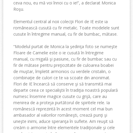
ceva nou, eu mă voi înnoi cu o ie!”, a declarat Monica
Roşu.
Elementul central al noii colecţii Flori de IE este ia
românească cusută cu fir metalic. Toate modelele sunt
cusute în întregime manual, cu fir de bumbac, mătase.
“Modelul purtat de Monica la şedinţa foto se numeşte
Floare de Camelie este o ie cusută în întregime
manual, cu migală şi pasiune, cu fir de bumbac sau cu
fir de mătase pentru preţiozitate de culoarea boabei
de muştar, împletit armonios cu verdele cristalin, o
combinaţie de culori ce te va scoate din anonimat.
Flori de IE încearcă să conserve şi să transmită mai
departe ceea ce specialiştii în tradiţia noastră populară
numesc însemne magice cusute cu grijă, care au
menirea de a proteja purtătorul de spiritele rele. Ia
românescă reprezintă în acest moment cel mai bun
ambasador al valorilor româneşti, crează punţi şi
uneşte inimi, aduce speranţa în suflete. Am reuşit să
creăm o armonie între elementele tradiţionale şi cele