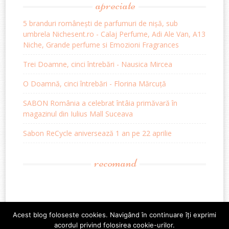
apreciate
5 branduri românești de parfumuri de nișă, sub
umbrela Nichesent.ro - Calaj Perfume, Adi Ale Van, A13
Niche, Grande perfume si Emozioni Fragrances
Trei Doamne, cinci întrebări - Nausica Mircea
O Doamnă, cinci întrebări - Florina Mărcuță
SABON România a celebrat întâia primăvară în
magazinul din Iulius Mall Suceava
Sabon ReCycle aniversează 1 an pe 22 aprilie
recomand
Acest blog foloseste cookies. Navigând în continuare îți exprimi
acordul privind folosirea cookie-urilor.