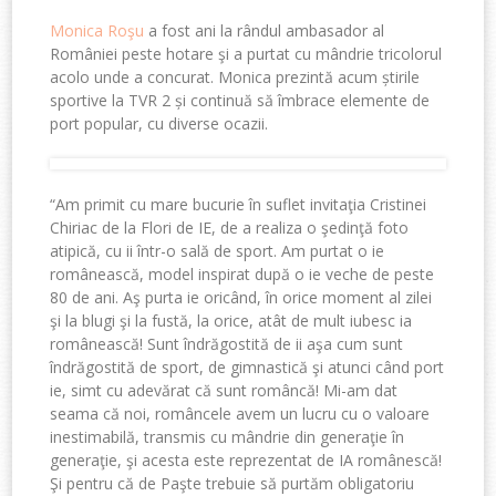
Monica Roşu
a fost ani la rândul ambasador al
României peste hotare şi a purtat cu mândrie tricolorul
acolo unde a concurat. Monica prezintă acum știrile
sportive la TVR 2 și continuă să îmbrace elemente de
port popular, cu diverse ocazii.
“Am primit cu mare bucurie în suflet invitaţia Cristinei
Chiriac de la Flori de IE, de a realiza o şedinţă foto
atipică, cu ii într-o sală de sport. Am purtat o ie
românească, model inspirat după o ie veche de peste
80 de ani. Aş purta ie oricând, în orice moment al zilei
şi la blugi şi la fustă, la orice, atât de mult iubesc ia
românească! Sunt îndrăgostită de ii aşa cum sunt
îndrăgostită de sport, de gimnastică şi atunci când port
ie, simt cu adevărat că sunt româncă! Mi-am dat
seama că noi, româncele avem un lucru cu o valoare
inestimabilă, transmis cu mândrie din generaţie în
generaţie, şi acesta este reprezentat de IA românescă!
Şi pentru că de Paşte trebuie să purtăm obligatoriu