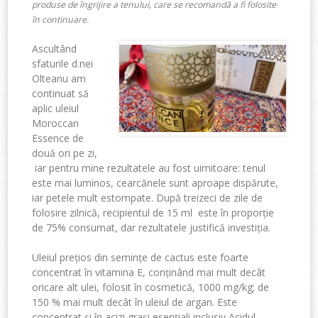
produse de îngrijire a tenului, care se recomandă a fi folosite
în continuare.
Ascultând
sfaturile d.nei
Olteanu am
continuat să
aplic uleiul
Moroccan
Essence de
două ori pe zi,
iar pentru mine rezultatele au fost uimitoare: tenul
este mai luminos, cearcănele sunt aproape dispărute,
iar petele mult estompate. După treizeci de zile de
folosire zilnică, recipientul de 15 ml este în proporție
de 75% consumat, dar rezultatele justifică investiția.
Uleiul prețios din semințe de cactus este foarte
concentrat în vitamina E, conținând mai mult decât
oricare alt ulei, folosit în cosmetică, 1000 mg/kg; de
150 % mai mult decât în uleiul de argan. Este
concentrat și în acizi grași esențiali inclusiv Acidul