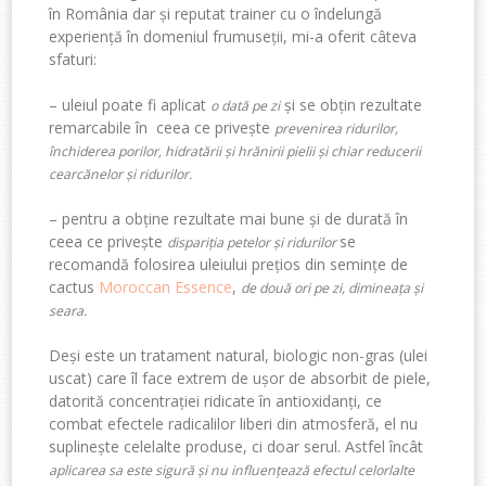
în România dar și reputat trainer cu o îndelungă
experiență în domeniul frumuseții, mi-a oferit câteva
sfaturi:
– uleiul poate fi aplicat
și se obțin rezultate
o dată pe zi
remarcabile în ceea ce privește
prevenirea ridurilor,
închiderea porilor, hidratării și hrănirii pielii și chiar reducerii
cearcănelor și ridurilor.
– pentru a obține rezultate mai bune și de durată în
ceea ce privește
se
dispariția petelor și ridurilor
recomandă folosirea uleiului prețios din semințe de
cactus
Moroccan Essence
,
de două ori pe zi, dimineața și
seara.
Deși este un tratament natural, biologic non-gras (ulei
uscat) care îl face extrem de ușor de absorbit de piele,
datorită concentrației ridicate în antioxidanți, ce
combat efectele radicalilor liberi din atmosferă, el nu
suplinește celelalte produse, ci doar serul. Astfel încât
aplicarea sa este sigură și nu influențează efectul celorlalte