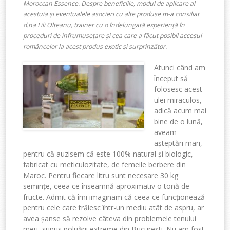
Moroccan Essence. Despre beneficiile, modul de aplicare al
acestuia și eventualele asocieri cu alte produse m-a consiliat
d.na Lili Olteanu, trainer cu o îndelungată experiență în
proceduri de înfrumusețare și cea care a făcut posibil accesul
româncelor la acest produs exotic și surprinzător.
Atunci când am
început să
folosesc acest
ulei miraculos,
adică acum mai
bine de o lună,
aveam
așteptări mari,
pentru că auzisem că este 100% natural și biologic,
fabricat cu meticulozitate, de femeile berbere din
Maroc. Pentru fiecare litru sunt necesare 30 kg
semințe, ceea ce înseamnă aproximativ o tonă de
fructe. Admit că îmi imaginam că ceea ce funcționează
pentru cele care trăiesc într-un mediu atât de aspru, ar
avea șanse să rezolve câteva din problemele tenului
meu, supus poluării extreme din București. Nu am fost