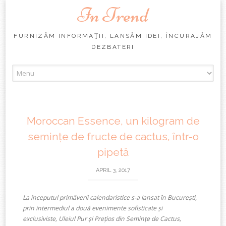
In Trend
FURNIZĂM INFORMAŢII, LANSĂM IDEI, ÎNCURAJĂM
DEZBATERI
Skip
to
content
Moroccan Essence, un kilogram de
semințe de fructe de cactus, într-o
pipetă
APRIL 3, 2017
La începutul primăverii calendaristice s-a lansat în București,
prin intermediul a două evenimente sofisticate și
exclusiviste, Uleiul Pur și Prețios din Semințe de Cactus,