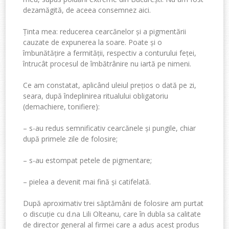
dezamăgită, de aceea consemnez aici.
Ținta mea: reducerea cearcănelor și a pigmentării
cauzate de expunerea la soare. Poate și o
îmbunătățire a fermității, respectiv a conturului feței,
întrucât procesul de îmbătrânire nu iartă pe nimeni.
Ce am constatat, aplicând uleiul prețios o dată pe zi,
seara, după îndeplinirea ritualului obligatoriu
(demachiere, tonifiere):
– s-au redus semnificativ cearcănele și pungile, chiar
după primele zile de folosire;
– s-au estompat petele de pigmentare;
– pielea a devenit mai fină și catifelată.
După aproximativ trei săptămâni de folosire am purtat
o discuție cu d.na Lili Olteanu, care în dubla sa calitate
de director general al firmei care a adus acest produs