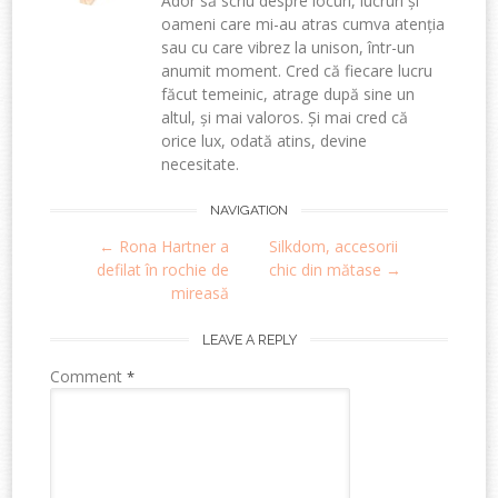
Ador să scriu despre locuri, lucruri și
oameni care mi-au atras cumva atenția
sau cu care vibrez la unison, într-un
anumit moment. Cred că fiecare lucru
făcut temeinic, atrage după sine un
altul, și mai valoros. Și mai cred că
orice lux, odată atins, devine
necesitate.
Post
NAVIGATION
←
Rona Hartner a
Silkdom, accesorii
navigation
defilat în rochie de
chic din mătase
→
mireasă
LEAVE A REPLY
Comment
*