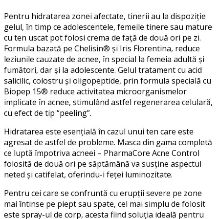
Pentru hidratarea zonei afectate, tinerii au la dispoziție
gelul, în timp ce adolescentele, femeile tinere sau mature
cu ten uscat pot folosi crema de față de două ori pe zi.
Formula bazată pe Chelisin® și Iris Florentina, reduce
leziunile cauzate de acnee, în special la femeia adultă și
fumători, dar și la adolescente. Gelul tratament cu acid
salicilic, colostru și oligopeptide, prin formula specială cu
Biopep 15® reduce activitatea microorganismelor
implicate în acnee, stimulând astfel regenerarea celulară,
cu efect de tip “peeling”.
Hidratarea este esențială în cazul unui ten care este
agresat de astfel de probleme. Masca din gama completă
ce luptă împotriva acneei – PharmaCore Acne Control
folosită de două ori pe săptămână va susține aspectul
neted și catifelat, oferindu-i feței luminozitate.
Pentru cei care se confruntă cu erupții severe pe zone
mai întinse pe piept sau spate, cel mai simplu de folosit
este spray-ul de corp, acesta fiind soluția ideală pentru