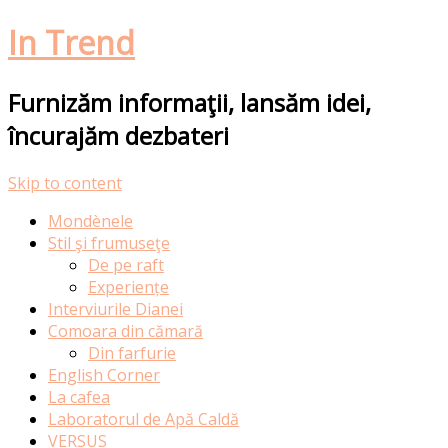
In Trend
Furnizăm informaţii, lansăm idei,
încurajăm dezbateri
Skip to content
Mondènele
Stil şi frumuseţe
De pe raft
Experiențe
Interviurile Dianei
Comoara din cămară
Din farfurie
English Corner
La cafea
Laboratorul de Apă Caldă
VERSUS