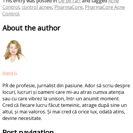
This entry was posted in
De pe raft
and tagged
Acne
Control
,
control acnee
,
PharmaCore
,
PharmaCore Acne
Control
.
About the author
Diana G.
PR de profesie, jurnalist din pasiune. Ador să scriu despre
locuri, lucruri și oameni care mi-au atras cumva atenția
sau cu care vibrez la unison, într-un anumit moment.
Cred că fiecare lucru făcut temeinic, atrage după sine un
altul, și mai valoros. Și mai cred că orice lux, odată atins,
devine necesitate.
Post navigation