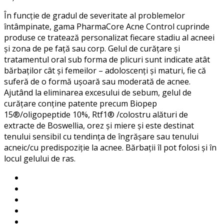
În funcție de gradul de severitate al problemelor
întâmpinate, gama PharmaCore Acne Control cuprinde
produse ce tratează personalizat fiecare stadiu al acneei
și zona de pe față sau corp. Gelul de curățare și
tratamentul oral sub forma de plicuri sunt indicate atât
bărbaților cât și femeilor – adoloscenți și maturi, fie că
suferă de o formă ușoară sau moderată de acnee.
Ajutând la eliminarea excesului de sebum, gelul de
curățare conține patente precum Biopep
15®/oligopeptide 10%, Rtf1® /colostru alături de
extracte de Boswellia, orez și miere și este destinat
tenului sensibil cu tendința de îngrășare sau tenului
acneic/cu predispoziție la acnee. Bărbații îl pot folosi și în
locul gelului de ras.