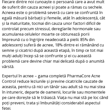
Fiecare dintre noi cunoaște o persoană care a avut mult
de suferit din cauza acneei și poate a rămas cu sechele.
Acneea este o problemă severă cu care se confruntă în
egală măsură bărbații și femeile, atât în adolescență, cât
și la maturitate, tocmai din cauza unor factori dificil de
controlat precum stressul, dereglarile hormonale sau
acumularea celulelor moarte ce obturează porii
împreună cu o îngrijire neadecvată a pielii. 85% din
adolescenți suferă de acnee, 18% dintre ei rămânând cu
semne și cicatrici după această etapă, în timp ce tot mai
mulți adulți încep să se confrunte și ei cu această
problemă care devine chiar mai delicată după o anumită
vârstă.
Expertul în acnee – gama completă PharmaCore Acne
Control reduce leziunile și previne cicatricile cauzate de
aceasta, pentru că nici un tânăr sau adult să nu mai stea
în intuneric, departe de oamenii, locurile sau momentele
pe care dorește să le trăiască. Viața nu mai stă pe loc când
poți preveni, trata și îmbunătăți considerabil aspectul
feței.