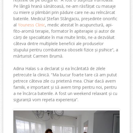
Pe lângă hrană sănătoasă, ne-am răsfățat cu masaje
cu miere și plimbări prin pădure care ne-au reîncărcat
bateriile. Medicul Ștefan Stângaciu, președinte onorific
al
Youness Clinic
, medic atestat în acupunctură, api-
fito-aromă terapie, formator în apiterapie și autor de
cărți de specialitate în mai multe limbi, ne-a dezvăluit
câteva dintre multiplele beneficii ale produselor
stupului pentru combaterea oboselii fizice și psihice”, a
mărturisit Carmen Brumă.
Adina Halas s-a declarat și ea încântată de zilele
petrecute la clinică. “Ma bucur foarte tare că am putut
petrece câteva zile cu prietenă mea. Chiar dacă avem
familii, e important și să avem timp pentru noi, pentru
a ne încărca bateriile. A fost un weekend relaxant și cu
siguranță vom repeta experiența”.