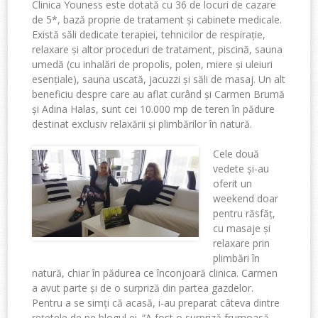
Clinica Youness este dotată cu 36 de locuri de cazare
de 5*, bază proprie de tratament și cabinete medicale.
Există săli dedicate terapiei, tehnicilor de respirație,
relaxare și altor proceduri de tratament, piscină, sauna
umedă (cu inhalări de propolis, polen, miere și uleiuri
esențiale), sauna uscată, jacuzzi și săli de masaj. Un alt
beneficiu despre care au aflat curând și Carmen Brumă
și Adina Halas, sunt cei 10.000 mp de teren în pădure
destinat exclusiv relaxării și plimbărilor în natură.
Cele două
vedete și-au
oferit un
weekend doar
pentru răsfăț,
cu masaje și
relaxare prin
plimbări în
natură, chiar în pădurea ce înconjoară clinica. Carmen
a avut parte și de o surpriză din partea gazdelor.
Pentru a se simți că acasă, i-au preparat câteva dintre
rețetele de pe blogul ei. “A fost o surpriză frumoasă.