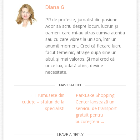
Diana G.
PR de profesie, jurnalist din pasiune.
Ador să scriu despre locuri, lucruri și
oameni care mi-au atras cumva atenția
sau cu care vibrez la unison, într-un
anumit moment. Cred că fiecare lucru
făcut temeinic, atrage după sine un
altul, și mai valoros. Și mai cred că
orice lux, odată atins, devine
necesitate.
Post
NAVIGATION
←
Frumusețe din
ParkLake Shopping
navigation
cutiuțe – sfaturi de la
Center lansează un
specialist!
serviciu de transport
gratuit pentru
bucureșteni
→
LEAVE A REPLY