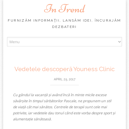
In Trend
FURNIZĂM INFORMAŢII, LANSĂM IDEI, ÎNCURAJĂM
DEZBATERI
Skip
to
content
Vedetele descoperă Youness Clinic
APRIL 25, 2017
Cu gândul la vacanță și având încă în minte micile excese
săvârșite în timpul sărbătorilor Pascale, ne propunem un stil
de viață cât mai sănătos. Centrele de terapii sunt cele mai
potrivite, iar vedetele dau tonul când este vorba despre sport și
alumentație sănătoasă.