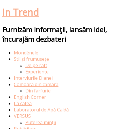
In Trend
Furnizăm informaţii, lansăm idei,
încurajăm dezbateri
Skip
Mondènele
to
Stil şi frumuseţe
content
De pe raft
Experiențe
Interviurile Dianei
Comoara din cămară
Din farfurie
English Corner
La cafea
Laboratorul de Apă Caldă
VERSUS
Puterea minții
Publicitate