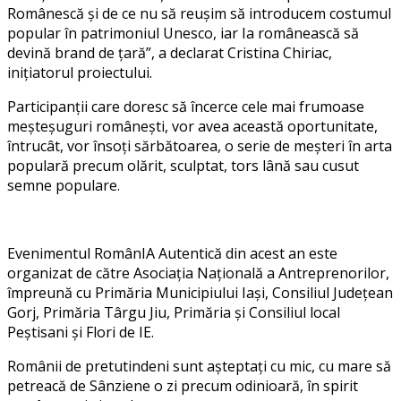
Românescă și de ce nu să reușim să introducem costumul
popular în patrimoniul Unesco, iar Ia românească să
devină brand de țară”, a declarat Cristina Chiriac,
inițiatorul proiectului.
Participanții care doresc să încerce cele mai frumoase
meșteșuguri românești, vor avea această oportunitate,
întrucât, vor însoți sărbătoarea, o serie de meșteri în arta
populară precum olărit, sculptat, tors lână sau cusut
semne populare.
Evenimentul RomânIA Autentică din acest an este
organizat de către Asociația Națională a Antreprenorilor,
împreună cu Primăria Municipiului Iași, Consiliul Județean
Gorj, Primăria Târgu Jiu, Primăria și Consiliul local
Peștisani și Flori de IE.
Românii de pretutindeni sunt așteptați cu mic, cu mare să
petreacă de Sânziene o zi precum odinioară, în spirit