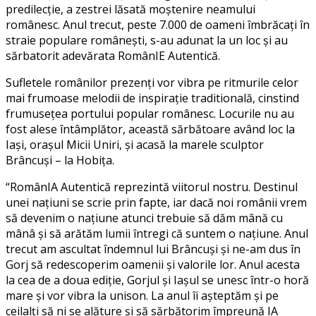
predilecție, a zestrei lăsată moștenire neamului
românesc. Anul trecut, peste 7.000 de oameni îmbrăcați în
straie populare românești, s-au adunat la un loc și au
sărbatorit adevărata RomânIE Autentică.
Sufletele românilor prezenți vor vibra pe ritmurile celor
mai frumoase melodii de inspirație traditională, cinstind
frumusețea portului popular românesc. Locurile nu au
fost alese întâmplător, această sărbătoare având loc la
Iași, orașul Micii Uniri, și acasă la marele sculptor
Brâncuși – la Hobița.
“RomânIA Autentică reprezintă viitorul nostru. Destinul
unei națiuni se scrie prin fapte, iar dacă noi românii vrem
să devenim o națiune atunci trebuie să dăm mână cu
mânâ și să arătăm lumii întregi că suntem o națiune. Anul
trecut am ascultat îndemnul lui Brâncuși și ne-am dus în
Gorj să redescoperim oamenii și valorile lor. Anul acesta
la cea de a doua ediție, Gorjul și Iașul se unesc într-o horă
mare și vor vibra la unison. La anul îi așteptăm și pe
ceilalți să ni se alăture și să sărbătorim împreună IA