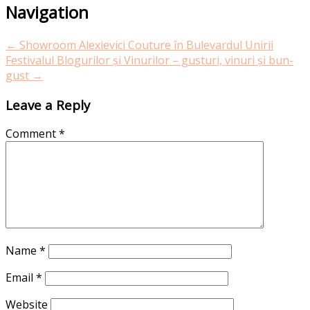
Post
Navigation
navigation
←
Showroom Alexievici Couture în Bulevardul Unirii
Festivalul Blogurilor și Vinurilor – gusturi, vinuri și bun-
gust
→
Leave a Reply
Comment
*
Name
*
Email
*
Website