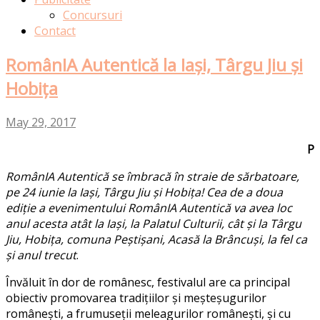
Concursuri
Contact
RomânIA Autentică la Iași, Târgu Jiu și
Hobița
May 29, 2017
P
RomânIA Autentică se îmbracă în straie de sărbatoare,
pe 24 iunie la Iași, Târgu Jiu și Hobița! Cea de a doua
ediție a evenimentului RomânIA Autentică va avea loc
anul acesta atât la Iași, la Palatul Culturii, cât și la Târgu
Jiu, Hobița, comuna Peștișani, Acasă la Brâncuși, la fel ca
și anul trecut
.
Învăluit în dor de românesc, festivalul are ca principal
obiectiv promovarea tradițiilor și meșteșugurilor
românești, a frumuseții meleagurilor românești, și cu