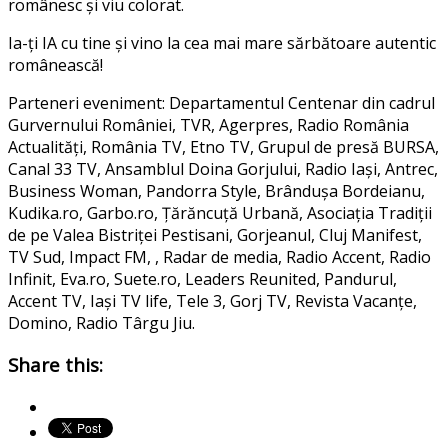
românesc și viu colorat.
Ia-ți IA cu tine și vino la cea mai mare sărbătoare autentic
românească!
Parteneri eveniment: Departamentul Centenar din cadrul
Gurvernului României, TVR, Agerpres, Radio România
Actualități, România TV, Etno TV, Grupul de presă BURSA,
Canal 33 TV, Ansamblul Doina Gorjului, Radio Iași, Antrec,
Business Woman, Pandorra Style, Brândușa Bordeianu,
Kudika.ro, Garbo.ro, Țărăncuță Urbană, Asociația Tradiții
de pe Valea Bistriței Pestisani, Gorjeanul, Cluj Manifest,
TV Sud, Impact FM, , Radar de media, Radio Accent, Radio
Infinit, Eva.ro, Suete.ro, Leaders Reunited, Pandurul,
Accent TV, Iași TV life, Tele 3, Gorj TV, Revista Vacanțe,
Domino, Radio Târgu Jiu.
Share this: