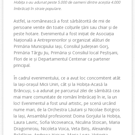
Hobița s-au adunat peste 5.000 de oameni dintre aceștia 4.000
îmbrăcați în straie populare.
Astfel, ia românească a fost sărbătorită de mii de
persoane venite din toate colțurile țării sau chiar și de
peste hotare. Evenimentul a fost inițiat de Asociația
Națională a Antreprenorilor și organizat alături de
Primăria Municipiului Iași, Consiliul Județean Gorj,
Primăria Târgu Jiu, Primăria și Consiliul local Peștișani,
Flori de ie și Departamentul Centenar ca partener
principal.
În cadrul evenimentului, ce a avut loc concomitent atât
la Iași-orașul Micii Uniri, cât și la Hobița-Acasă la
Brâncuși, s-a adunat pe parcursul zilei de sâmbătă cea
mai mare comunitate de români îmbrăcați în ie, la un
loc! Evenimentul a fost unul artistic, pe scenă urcând
nume mari, de la Orchestra Lăutarii și Nicolae Botgros
la Iași, Ansamblul profesionist Doina Gorjului la Hobița,
Laura Lavric, Sofia Vicoveanca, Niculina Stoican, Maria
Dragomiroiu, Nicoleta Voica, Veta Biriș, Alexandru
Brădățan, Andreea Haisan, Maria Loga, Victorița