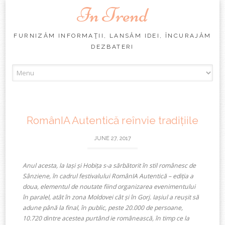
In Trend
FURNIZĂM INFORMAŢII, LANSĂM IDEI, ÎNCURAJĂM
DEZBATERI
Skip
to
content
RomânIA Autentică reînvie tradițiile
JUNE 27, 2017
Anul acesta, la Iași și Hobița s-a sărbătorit în stil românesc de
Sânziene, în cadrul festivalului RomânIA Autentică – ediția a
doua, elementul de noutate fiind organizarea evenimentului
în paralel, atât în zona Moldovei cât și în Gorj. Iașiul a reușit să
adune până la final, în public, peste 20.000 de persoane,
10.720 dintre acestea purtând ie românească, în timp ce la