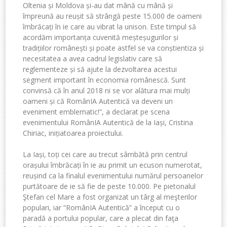
Oltenia și Moldova și-au dat mână cu mână și
împreună au reușit să strângă peste 15.000 de oameni
îmbrăcați în ie care au vibrat la unison. Este timpul să
acordăm importanța cuvenită meșteșugurilor și
tradițiilor românești și poate astfel se va conștientiza și
necesitatea a avea cadrul legislativ care să
reglementeze și să ajute la dezvoltarea acestui
segment important în economia românescă. Sunt
convinsă că în anul 2018 ni se vor alătura mai mulți
oameni și că RomânIA Autentică va deveni un
eveniment emblematic!”, a declarat pe scena
evenimentului RomânIA Autentică de la Iași, Cristina
Chiriac, inițiatoarea proiectului.
La Iași, toți cei care au trecut sâmbătă prin centrul
orașului îmbrăcați în ie au primit un ecuson numerotat,
reușind ca la finalul evenimentului numărul persoanelor
purtătoare de ie să fie de peste 10.000. Pe pietonalul
Ştefan cel Mare a fost organizat un târg al meşterilor
populari, iar ”RomânIA Autentică” a început cu o
paradă a portului popular, care a plecat din faţa