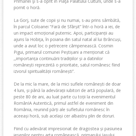
Primăriei şi s-a oprit în Piaţa Palatului Culturii, unde s-a
pornit o horă.
La Gorj, sute de copii și nu numai, s-au prins sâmbătă,
în parcul Coloanei “Fară de Sfârșit” într-o horă a iei, de
un impact emoțional puternic. Apoi, participanții au
ajuns la Hobiţa, în poiana din satul natal al lui Brâncuși,
unde a avut loc o petrecere câmpenească. Cosmin
Pigui, primarul comunei Peștișani a menționat că
,,importanța continuării tradițiilor și a datinilor
românești reprezintă o prioritate, satul românesc fiind
izvorul spiritualității românești”.
De la mic la mare, de la mici suflele românești de doar
4 luni, și până la adevărații iubitori de artă populară, de
peste 80 de ani, au luat parte cu toții la evenimentul
RomânIA Autentică, primul astfel de eveniment din
România, reunind părți ale sufletului românesc în
aceeași horă, sub același cer albastru plin de doruri.
Fiind cu adevărat impresionat de dragostea și pasiunea
iesenilor pentru arta românească, primarului Iașului,