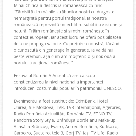
Mihai Chirica a descris ia românească că fiind:
“Zămislită din mâinile străbunilor noștri cu dragoste
nemărginită pentru portul tradițional, ia noastră
românească reprezintă un echilibru subtil între istorie și
natură. Trăim românește și simțim românește în
context european, iar acest lucru ne oferă posibilitatea
de a ne propaga valorile. Cu prețuirea noastră, făcând-
o cunoscută din generație în generație, ia va dăinui
peste vremuri, așa cum am moștenit-o și noi: odă a
portului tradițional românesc.”
Festivalul RomânIA Autentică are ca scop
conștientizarea la nivel național a importanței
introducerii costumului popular în patrimoniul UNESCO.
Evenimentul a fost sustinut de: EximBank, Hotel
Unirea, SIF Moldova, TVR, TVR Internațional, Agerpres,
Radio România Actualități, România TV, ETNO TV,
Pandorra Story Style, Brândușa Bordeianu Make-up,
Acasă la Brâncuși, Eva.ro, Antrec România, Kudika.ro,
Garbo.ro, Șuete.ro, tele 3, Gorj TV, Iași TV Life, Radio