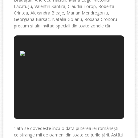
Lăcătușu, Valentin Sanfira, Claudia Torop, Roberta
Crintea, Alexandra Bleaje, Marian Mendregoniu,
Georgiana Bârsac, Natalia Gojanu, Roxana Croitoru
precum și alți invitați speciali din toate zonele țării.
“Iată se dovedește încă o dată puterea iei românești
ce strange mii de oameni din toate colțurile țării. Astăzi