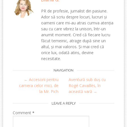
PR de profesie, jurnalist din pasiune.
Ador să scriu despre locuri, lucruri și
oameni care mi-au atras cumva atenția
sau cu care vibrez la unison, într-un
anumit moment. Cred că fiecare lucru
făcut temeinic, atrage după sine un
altul, și mai valoros. Și mai cred că
orice lux, odată atins, devine
necesitate.
Post
NAVIGATION
←
Accesorii pentru
Aventură sub duș cu
navigation
camera celor mici, de
Rogé Cavaillès, în
la Mr. Pich
această vară
→
LEAVE A REPLY
Comment
*