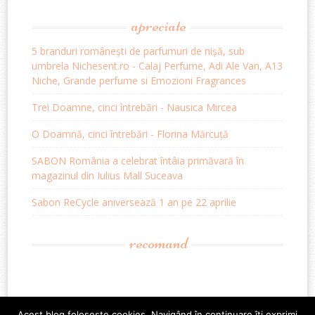
apreciate
5 branduri românești de parfumuri de nișă, sub
umbrela Nichesent.ro - Calaj Perfume, Adi Ale Van, A13
Niche, Grande perfume si Emozioni Fragrances
Trei Doamne, cinci întrebări - Nausica Mircea
O Doamnă, cinci întrebări - Florina Mărcuță
SABON România a celebrat întâia primăvară în
magazinul din Iulius Mall Suceava
Sabon ReCycle aniversează 1 an pe 22 aprilie
recomand
Acest blog foloseste cookies. Navigând în continuare îți exprimi