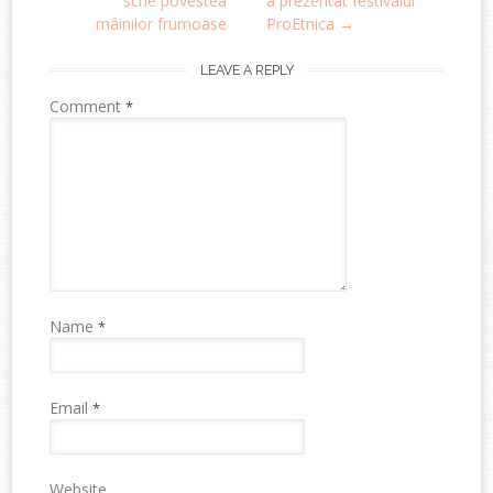
scrie povestea
a prezentat festivalul
mâinilor frumoase
ProEtnica
→
LEAVE A REPLY
Comment
*
Name
*
Email
*
Website