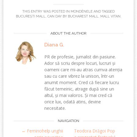
THIS ENTRY WAS POSTED IN
MONDÈNELE
AND TAGGED
BUCUREȘTI MALL
,
CAN DAY BY BUCHAREST MALL
,
MALL VITAN
.
ABOUT THE AUTHOR
Diana G.
PR de profesie, jurnalist din pasiune.
Ador să scriu despre locuri, lucruri și
oameni care mi-au atras cumva atenția
sau cu care vibrez la unison, într-un
anumit moment. Cred că fiecare lucru
făcut temeinic, atrage după sine un
altul, și mai valoros. Și mai cred că
orice lux, odată atins, devine
necesitate.
Post
NAVIGATION
←
Feminohelp unghii
Teodora Drăgoi Pop
navigation