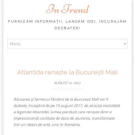
In Trend
FURNIZĂM INFORMAŢII, LANSĂM IDEI, ÎNCURAJĂM
DEZBATERI
Skip
to
content
Atlantida renaște la București Mall
AUGUST 11, 2017
Răcoarea și farmecul fântânii de la București Mall vor fi
dublate, începând de pe 15 august 2017, de atracția irezistibilă
a legendei Atlantidei, lumea pierdută care renaște dintr-o
impresionantă cantitate de doze de aluminiu, transformate
.
într-un obiect de artă, unic în România