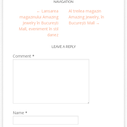
Post
NAVIGATION
←
Lansarea
Al treilea magazin
navigation
magazinului Amazing
Amazing Jewelry, în
Jewelry în București
București Mall
→
Mall, eveniment în stil
danez
LEAVE A REPLY
Comment
*
Name
*