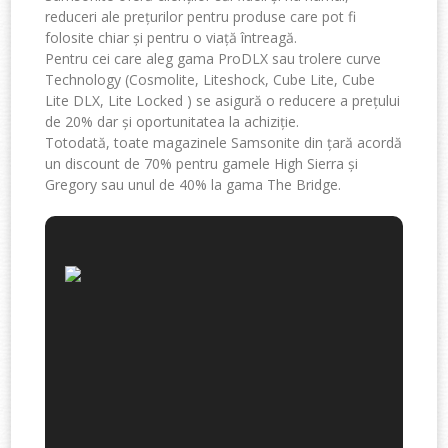
reduceri ale prețurilor pentru produse care pot fi
folosite chiar și pentru o viață întreagă.
Pentru cei care aleg gama ProDLX sau trolere curve
Technology (Cosmolite, Liteshock, Cube Lite, Cube
Lite DLX, Lite Locked ) se asigură o reducere a prețului
de 20% dar și oportunitatea la achiziție.
Totodată, toate magazinele Samsonite din țară acordă
un discount de 70% pentru gamele High Sierra și
Gregory sau unul de 40% la gama The Bridge.