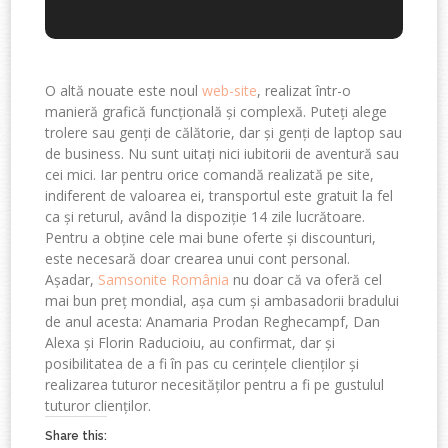
O altă nouate este noul
web-site
, realizat într-o
manieră grafică funcțională și complexă. Puteți alege
trolere sau genți de călătorie, dar și genți de laptop sau
de business. Nu sunt uitați nici iubitorii de aventură sau
cei mici. Iar pentru orice comandă realizată pe site,
indiferent de valoarea ei, transportul este gratuit la fel
ca și returul, având la dispoziție 14 zile lucrătoare.
Pentru a obține cele mai bune oferte și discounturi,
este necesară doar crearea unui cont personal.
Așadar,
Samsonite România
nu doar că va oferă cel
mai bun preț mondial, așa cum și ambasadorii bradului
de anul acesta: Anamaria Prodan Reghecampf, Dan
Alexa și Florin Raducioiu, au confirmat, dar și
posibilitatea de a fi în pas cu cerințele clienților și
realizarea tuturor necesităților pentru a fi pe gustulul
tuturor clienților.
Share this: