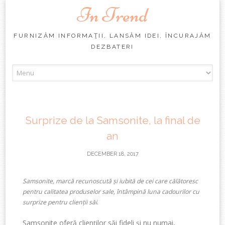
In Trend
FURNIZĂM INFORMAŢII, LANSĂM IDEI, ÎNCURAJĂM
DEZBATERI
Skip
to
content
Surprize de la Samsonite, la final de
an
DECEMBER 18, 2017
Samsonite, marcă recunoscută și iubită de cei care călătoresc
pentru calitatea produselor sale, întâmpină luna cadourilor cu
.
surprize pentru clienții săi
Samsonite oferă clienților săi fideli și nu numai,