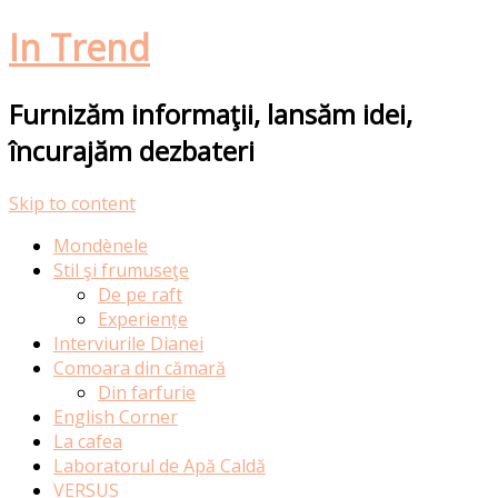
In Trend
Furnizăm informaţii, lansăm idei,
încurajăm dezbateri
Skip to content
Mondènele
Stil şi frumuseţe
De pe raft
Experiențe
Interviurile Dianei
Comoara din cămară
Din farfurie
English Corner
La cafea
Laboratorul de Apă Caldă
VERSUS