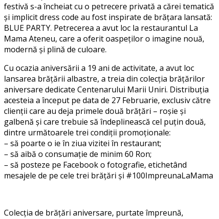
festivă s-a încheiat cu o petrecere privată a cărei tematică
și implicit dress code au fost inspirate de brățara lansată:
BLUE PARTY. Petrecerea a avut loc la restaurantul La
Mama Ateneu, care a oferit oaspeților o imagine nouă,
modernă și plină de culoare.
Cu ocazia aniversării a 19 ani de activitate, a avut loc
lansarea brățării albastre, a treia din colecția brățărilor
aniversare dedicate Centenarului Marii Uniri. Distribuția
acesteia a început pe data de 27 Februarie, exclusiv către
clienții care au deja primele două brățări – roșie și
galbenă și care trebuie să îndeplinească cel puțin două,
dintre următoarele trei condiții promoționale:
– să poarte o ie în ziua vizitei în restaurant;
– să aibă o consumație de minim 60 Ron;
– să posteze pe Facebook o fotografie, etichetând
mesajele de pe cele trei brățări și #100ImpreunaLaMama
Colecția de brățări aniversare, purtate împreună,