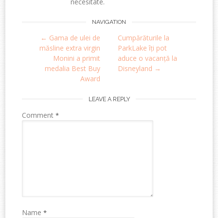
necesitate.
Post
NAVIGATION
←
Gama de ulei de
Cumpărăturile la
navigation
măsline extra virgin
ParkLake îți pot
Monini a primit
aduce o vacanță la
medalia Best Buy
Disneyland
→
Award
LEAVE A REPLY
Comment
*
Name
*