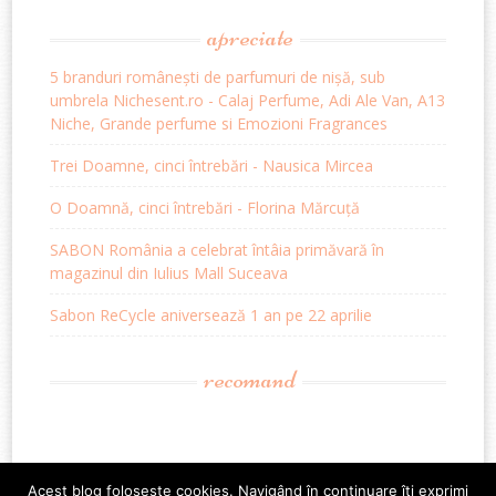
apreciate
5 branduri românești de parfumuri de nișă, sub
umbrela Nichesent.ro - Calaj Perfume, Adi Ale Van, A13
Niche, Grande perfume si Emozioni Fragrances
Trei Doamne, cinci întrebări - Nausica Mircea
O Doamnă, cinci întrebări - Florina Mărcuță
SABON România a celebrat întâia primăvară în
magazinul din Iulius Mall Suceava
Sabon ReCycle aniversează 1 an pe 22 aprilie
recomand
Acest blog foloseste cookies. Navigând în continuare îți exprimi