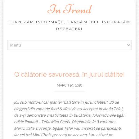
In Trend
FURNIZĂM INFORMAŢII, LANSĂM IDEI, ÎNCURAJĂM
DEZBATERI
Skip
to
content
O călătorie savuroasă, în jurul clătitei
MARCH 19, 2018
Joi, sub motto-ul campaniei ”Călătorie în Jurul Clătitei”, 30 de
bloggeri din zona de food & lifestyle au acceptat invitația Tefal,
de a-și demonstra creativitatea în bucătărie, folosind noile tigăi
ediție limitată – Tefal Mini Chefs. Disponibile în 3 variante:
Mexic, Italia și Franța, tigăile Tefal i-au inspirat pe participanți,
iar cei trei Mini Chefs prezenți pe acestea, i-au asistat pe