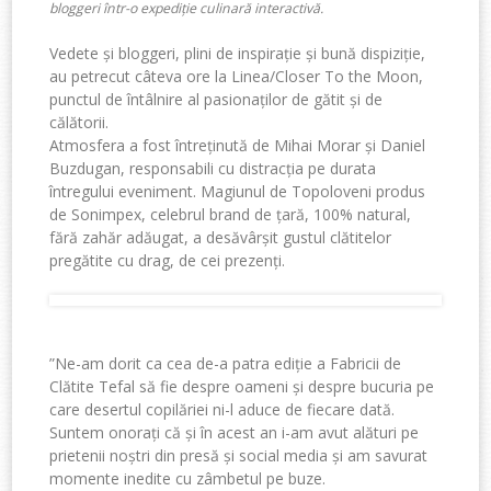
bloggeri într-o expediție culinară interactivă.
Vedete și bloggeri, plini de inspirație și bună dispiziție,
au petrecut câteva ore la Linea/Closer To the Moon,
punctul de întâlnire al pasionaților de gătit și de
călătorii.
Atmosfera a fost întreținută de Mihai Morar și Daniel
Buzdugan, responsabili cu distracția pe durata
întregului eveniment. Magiunul de Topoloveni produs
de Sonimpex, celebrul brand de țară, 100% natural,
fără zahăr adăugat, a desăvârșit gustul clătitelor
pregătite cu drag, de cei prezenți.
”Ne-am dorit ca cea de-a patra ediție a Fabricii de
Clătite Tefal să fie despre oameni și despre bucuria pe
care desertul copilăriei ni-l aduce de fiecare dată.
Suntem onorați că și în acest an i-am avut alături pe
prietenii noștri din presă și social media și am savurat
momente inedite cu zâmbetul pe buze.