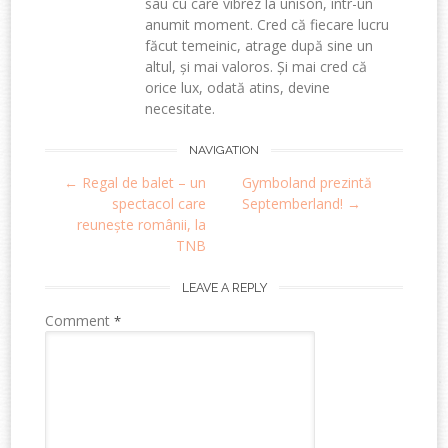
sau cu care vibrez la unison, într-un
anumit moment. Cred că fiecare lucru
făcut temeinic, atrage după sine un
altul, și mai valoros. Și mai cred că
orice lux, odată atins, devine
necesitate.
Post
NAVIGATION
←
Regal de balet – un
Gymboland prezintă
navigation
spectacol care
Septemberland!
→
reunește românii, la
TNB
LEAVE A REPLY
Comment
*