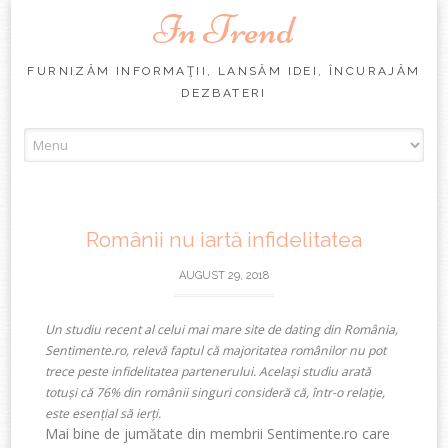
In Trend
FURNIZĂM INFORMAŢII, LANSĂM IDEI, ÎNCURAJĂM
DEZBATERI
Skip
to
content
Românii nu iartă infidelitatea
AUGUST 29, 2018
Un studiu recent al celui mai mare site de dating din România,
Sentimente.ro, relevă faptul că majoritatea românilor nu pot
trece peste infidelitatea partenerului. Același studiu arată
totuși că 76% din românii singuri consideră că, într-o relație,
este esențial să ierți.
Mai bine de jumătate din membrii Sentimente.ro care