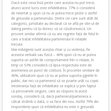
Dacă este ceva însă peste care aceștia nu pot trece,
atunci acest lucru este infidelitatea. 77% o consideră
de neiertat și spun că nu ar putea trece peste o astfel
de greșeală a partenerului. Dintre cei care sunt atât de
categorici, jumătate au declarat că se află pe site-ul de
dating pentru că își doresc să se căsătorească. Un
procent similar afirmă că nu are regrete față de felul în
care a tratat infidelitatea partenerului în relațiile
trecute.
Mai indulgenți sunt aceștia chiar și cu violența, fie
aceasta verbală sau fizică – 46% spun că nu ar putea
suporta un astfel de comportament într-o relație, în
timp ce 53% consideră că lipsa respectului este de
asemenea un punct de cotitură. În procente similare de
40%, utilizatorii spun că nu ar putea suporta jignirile în
public, dar nici ca partenerul să se poarte urât cu copiii.
Intoleranța față de infidelitate se explică și prin faptul
că persoanele singure, care au răspuns la acest
sondaj, consideră că, dacă partenerul/partenera a
călcat strâmb o dată, o va face din nou. Astfel 79% din
respondenți spun că infidelitatea nu este o greșeală