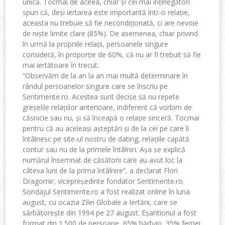
unică. Tocmai de aceea, chiar și cei mai înțelegători
spun că, deși iertarea este importantă într-o relație,
aceasta nu trebuie să fie necondiționată, ci are nevoie
de niște limite clare (85%). De asemenea, chiar privind
în urmă la propriile relații, persoanele singure
consideră, în proporție de 60%, că nu ar fi trebuit să fie
mai iertătoare în trecut.
“Observăm de la an la an mai multă determinare în
rândul persoanelor singure care se înscriu pe
Sentimente.ro. Acestea sunt decise să nu repete
greșelile relațiilor anterioare, indiferent că vorbim de
căsnicie sau nu, și să înceapă o relație sinceră. Tocmai
pentru că au aceleași așteptări și de la cei pe care îi
întâlnesc pe site-ul nostru de dating, relațiile capătă
contur sau nu de la primele întâlniri. Așa se explică
numărul însemnat de căsătorii care au avut loc la
câteva luni de la prima întâlnire”, a declarat Flori
Dragomir, vicepreședinte fondator Sentimente.ro.
Sondajul Sentimente.ro a fost realizat online în luna
august, cu ocazia Zilei Globale a Iertării, care se
sărbătorește din 1994 pe 27 august. Eșantionul a fost
format din 1.500 de persoane, 65% bărbați, 35% femei.