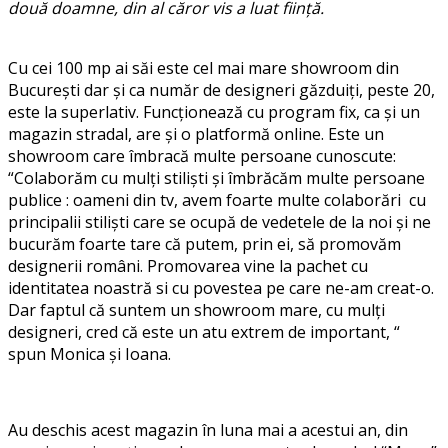
două doamne, din al căror vis a luat ființă.
Cu cei 100 mp ai săi este cel mai mare showroom din
București dar și ca număr de designeri găzduiți, peste 20,
este la superlativ. Funcționează cu program fix, ca și un
magazin stradal, are și o platformă online. Este un
showroom care îmbracă multe persoane cunoscute:
“Colaborăm cu mulți stiliști și îmbrăcăm multe persoane
publice : oameni din tv, avem foarte multe colaborări cu
principalii stiliști care se ocupă de vedetele de la noi și ne
bucurăm foarte tare că putem, prin ei, să promovăm
designerii români. Promovarea vine la pachet cu
identitatea noastră si cu povestea pe care ne-am creat-o.
Dar faptul că suntem un showroom mare, cu mulți
designeri, cred că este un atu extrem de important, “
spun Monica și Ioana.
Au deschis acest magazin în luna mai a acestui an, din