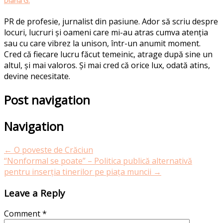
Diana G.
PR de profesie, jurnalist din pasiune. Ador să scriu despre
locuri, lucruri și oameni care mi-au atras cumva atenția
sau cu care vibrez la unison, într-un anumit moment.
Cred că fiecare lucru făcut temeinic, atrage după sine un
altul, și mai valoros. Și mai cred că orice lux, odată atins,
devine necesitate.
Post navigation
Navigation
←
O poveste de Crăciun
“Nonformal se poate” – Politica publică alternativă
pentru inserția tinerilor pe piața muncii
→
Leave a Reply
Comment
*