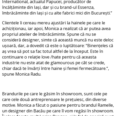
International, actualul Papucei, producător de
încălțăminte din Iași, dar și cu brand-ul Essenza,
îmbrăcăminte din Iași și cu alte fabrici mici din București.”
Clientele îi cereau mereu ajustări la hainele pe care le
achiziționau, iar apoi, Monica a realizat că ar putea avea
propriul atelier de îmbrăcăminte. Spune că nu se
consideră designer, simte că această muncă nu este deloc
ușoară, dar, a dovedit că este o luptătoare: “Binențeles că
aș vrea să pot sa fac totul altfel de la început. Este în
continuare o relație love /hate pentru că aceasta
industrie nu este atat de glamourous pe cât se crede,
chiar dacă te învârți între haine și femei fermecătoare.“,
spune Monica Radu.
Brandurile pe care le găsim în showroom, sunt cele pe
care cele două antreprenoare le prețuiesc, din diverse
motive. Monica a făcut o pasiune pentru brandul Ramelle,
un designer din Bacău pe care îl vom regăsi în showroom.