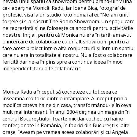
nevoia unui spațiu ca showroom pentru brand-ul “Muna”
ce-i aparține Monicăi Radu, iar Ioana Bica, fotograf de
profesie, visa la un studio foto numai al ei: “Ne-am unit
forțele și s-a născut The Room Showroom. Un spațiu care
ne reprezintă și ne folosește ca ancoră pentru activitățile
noastre. Inițial, pentru că Monica nu era în țară, am avut
o încercare de colaborare cu un alt showroom pentru a
face acest proiect într-o altă conjunctură și într-un spatiu
care nu era în totalitate al nostru. Nu a fost o colaborare
fericită dar ne-a împins spre a continua ideea în mod
independent, fără alte colaborări.”
Monica Radu a început să cocheteze cu tot ceea ce
înseamnă croitorie dintr-o întâmplare. A inceput prin a
modifica cateva haine din casă, transformându-le în ceva
mult mai interesant. În anul 2004 deținea un magazin în
centrul Bucureștiului, foarte mic dar cochet, cu haine
confecționate în România, în fabrici din București și alte
orașe. “Aveam pe vremea aceea colaborări și cu Angela