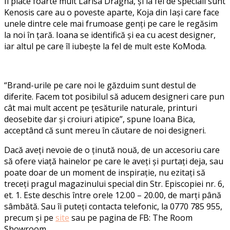
Îi place foarte mult Larisa Dragna, și la fel de speciali sunt
Kenosis care au o poveste aparte, Koja din Iași care face
unele dintre cele mai frumoase genți pe care le regăsim
la noi în țară. Ioana se identifică și ea cu acest designer,
iar altul pe care îl iubește la fel de mult este KoModa.
“Brand-urile pe care noi le găzduim sunt destul de
diferite. Facem tot posibilul să aducem designeri care pun
cât mai mult accent pe țesăturile naturale, printuri
deosebite dar și croiuri atipice”, spune Ioana Bica,
acceptând că sunt mereu în căutare de noi designeri.
Dacă aveți nevoie de o ținută nouă, de un accesoriu care
să ofere viață hainelor pe care le aveți și purtați deja, sau
poate doar de un moment de inspirație, nu ezitați să
treceți pragul magazinului special din Str. Episcopiei nr. 6,
et. 1. Este deschis între orele 12.00 – 20.00, de marți până
sâmbătă. Sau îi puteți contacta telefonic, la 0770 785 955,
precum și pe
site
sau pe pagina de FB: The Room
Showroom.