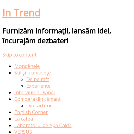
In Trend
Furnizăm informaţii, lansăm idei,
încurajăm dezbateri
Skip to content
Mondènele
Stil şi frumuseţe
De pe raft
Experiențe
Interviurile Dianei
Comoara din cămară
Din farfurie
English Corner
La cafea
Laboratorul de Apă Caldă
VERSUS