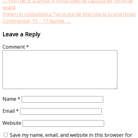
←
Flori de IE a lansat o nouă colecție capsulă de rochii de
seară
Inițieri în simbolistica Tarotului de Marsilia la Grand Hotel
Continental, 15 – 17 Aprilie
→
Leave a Reply
Comment
*
Name
*
Email
*
Website
Save my name, email, and website in this browser for