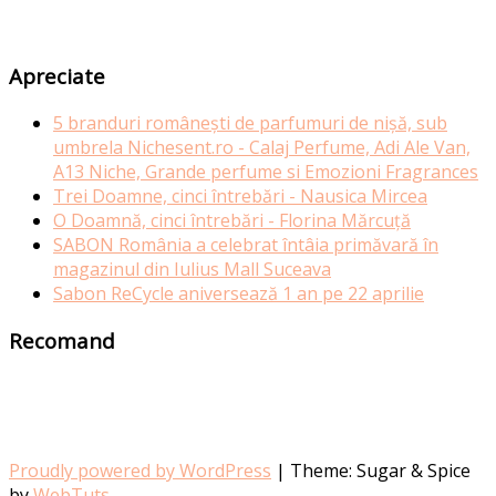
Apreciate
5 branduri românești de parfumuri de nișă, sub
umbrela Nichesent.ro - Calaj Perfume, Adi Ale Van,
A13 Niche, Grande perfume si Emozioni Fragrances
Trei Doamne, cinci întrebări - Nausica Mircea
O Doamnă, cinci întrebări - Florina Mărcuță
SABON România a celebrat întâia primăvară în
magazinul din Iulius Mall Suceava
Sabon ReCycle aniversează 1 an pe 22 aprilie
Recomand
Proudly powered by WordPress
|
Theme: Sugar & Spice
by
WebTuts
.