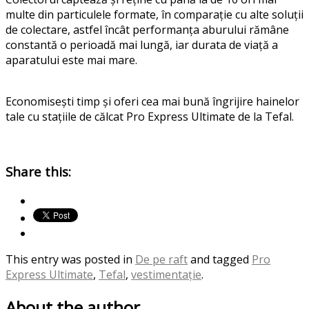
multe din particulele formate, în comparație cu alte soluții
de colectare, astfel încât performanța aburului rămâne
constantă o perioadă mai lungă, iar durata de viață a
aparatului este mai mare.
Economisești timp și oferi cea mai bună îngrijire hainelor
tale cu stațiile de călcat Pro Express Ultimate de la Tefal.
Share this:
This entry was posted in
De pe raft
and tagged
Pro
Express Ultimate
,
Tefal
,
vestimentație
.
About the author