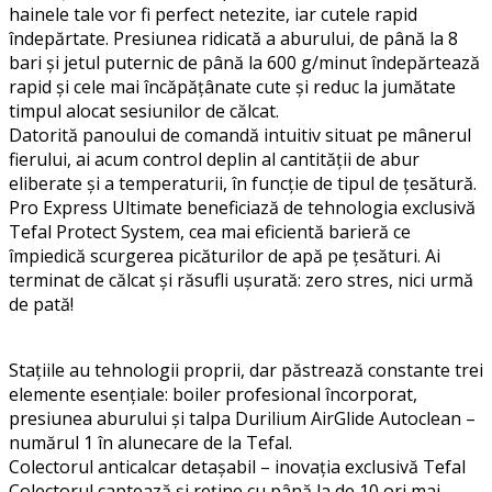
hainele tale vor fi perfect netezite, iar cutele rapid
îndepărtate. Presiunea ridicată a aburului, de până la 8
bari și jetul puternic de până la 600 g/minut îndepărtează
rapid și cele mai încăpățânate cute și reduc la jumătate
timpul alocat sesiunilor de călcat.
Datorită panoului de comandă intuitiv situat pe mânerul
fierului, ai acum control deplin al cantității de abur
eliberate și a temperaturii, în funcție de tipul de țesătură.
Pro Express Ultimate beneficiază de tehnologia exclusivă
Tefal Protect System, cea mai eficientă barieră ce
împiedică scurgerea picăturilor de apă pe țesături. Ai
terminat de călcat și răsufli ușurată: zero stres, nici urmă
de pată!
Stațiile au tehnologii proprii, dar păstrează constante trei
elemente esențiale: boiler profesional încorporat,
presiunea aburului și talpa Durilium AirGlide Autoclean –
numărul 1 în alunecare de la Tefal.
Colectorul anticalcar detașabil – inovația exclusivă Tefal
Colectorul captează și reține cu până la de 10 ori mai