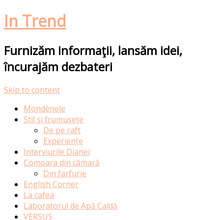
In Trend
Furnizăm informaţii, lansăm idei,
încurajăm dezbateri
Skip to content
Mondènele
Stil şi frumuseţe
De pe raft
Experiențe
Interviurile Dianei
Comoara din cămară
Din farfurie
English Corner
La cafea
Laboratorul de Apă Caldă
VERSUS