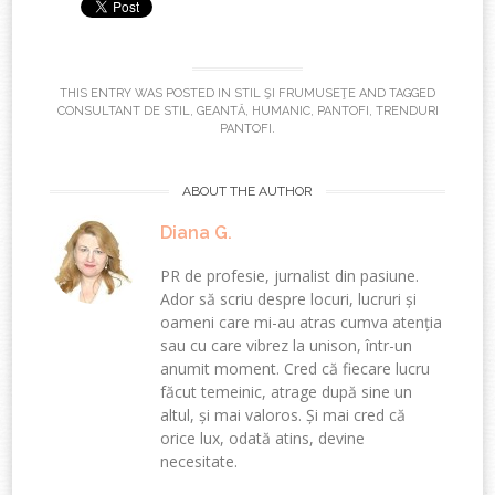
THIS ENTRY WAS POSTED IN
STIL ŞI FRUMUSEŢE
AND TAGGED
CONSULTANT DE STIL
,
GEANTĂ
,
HUMANIC
,
PANTOFI
,
TRENDURI
PANTOFI
.
ABOUT THE AUTHOR
Diana G.
PR de profesie, jurnalist din pasiune.
Ador să scriu despre locuri, lucruri și
oameni care mi-au atras cumva atenția
sau cu care vibrez la unison, într-un
anumit moment. Cred că fiecare lucru
făcut temeinic, atrage după sine un
altul, și mai valoros. Și mai cred că
orice lux, odată atins, devine
necesitate.