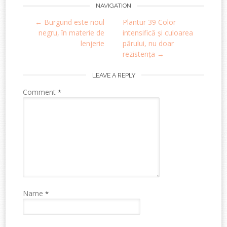
Post
NAVIGATION
←
Burgund este noul
Plantur 39 Color
navigation
negru, în materie de
intensifică și culoarea
lenjerie
părului, nu doar
rezistența
→
LEAVE A REPLY
Comment
*
Name
*