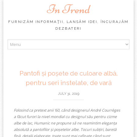
In Trend
FURNIZĂM INFORMAŢII, LANSĂM IDEI, ÎNCURAJĂM
DEZBATERI
Skip
to
content
Pantofi și poșete de culoare albă,
pentru seri înstelate, de vară
JULY 31, 2019
Folosind ca pretext anii ‘60, când designerul André Courrèges
a făcut furori la nivel mondial cu designul său pentru cizme
albe de lac, Humanic ne propune să ne reamintim eleganța
absolută a pantofilor și poșetelor albe. Tocuri subțiri, baretă
fină, detalii elaborate, toate sunt mai rafinate când sunt