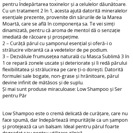
pentru îndepărtarea toxinelor și a celulelor dăunătoare.
Cu un tratament 2 în 1, acesta ajută datorită mineralelor
esențiale prezente, provenite din sărurile de la Marea
Moartă, care se află în componența sa. Te vei simți
dinamizată, pentru că aroma de mentol dă o senzație
imediată de răcoare și prospețime.
2 – Curăță părul cu șamponul esențial și oferă-i o
strălucire vibrantă ca a vedetelor de pe podium.
3 – Dezvăluie frumusețea naturală cu Masca Sublimă 3 în
1 ce repară zonele uscate și deteriorate și îi redă părului
flexibilitatea și strălucirea pe care ți-o dorești. Datorită
formulei sale bogate, non-grase și hrănitoare, părul
devine infinit de mătăsos și de suplu.
Și mai sunt produse miraculoase: Low Shampoo și Ser
pentru Păr
Low Shampoo este o cremă delicată de curățare, care nu
face spumă, dar îndepărtează impuritățile ca un șampon
și protejează ca un balsam. Ideal pentru părul foarte
degradat sau pentru utilizare zilnică.