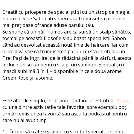
Creată cu pricepere de specialiști și cu un strop de magie,
noua colecție Sabon îți venerează frumusețea prin cele
mai prețioase ofrande aduse părului tău.
Se spune că un păr frumos are ca sursă un scalp sănătos,
tocmai pe această filosofie s-au bazat specialiștii Sabon
când au dezvoltat această nouă linie de haircare. Iar cum
orice divă știe că frumusețea părului ei stă în ritualul în
Trei Pași de îngrijire, de la rădăcină până la vârfuri, acesta
include un scrub pentru scalp, un șampon esențial și o
mască sublimă 3 în 1 – disponibile în cele două arome
Green Rose și Iasomie.
Este atât de simplu, încât poți combina acest ritual
Sabon
cu una dintre activitățile tale favorite, spre exemplu poți
urmări emisiunea favorită sau asculta podcastul pentru
care nu ai avut timp.
1 – Începi să tratezi scalpul cu scrubul special conceput