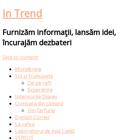
In Trend
Furnizăm informaţii, lansăm idei,
încurajăm dezbateri
Skip to content
Mondènele
Stil şi frumuseţe
De pe raft
Experiențe
Interviurile Dianei
Comoara din cămară
Din farfurie
English Corner
La cafea
Laboratorul de Apă Caldă
VERSUS