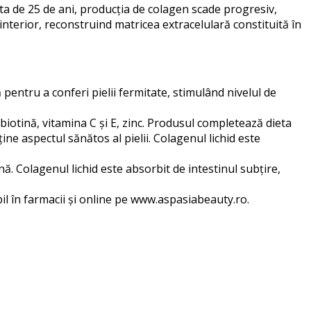
rsta de 25 de ani, producția de colagen scade progresiv,
interior, reconstruind matricea extracelulară constituită în
pentru a conferi pielii fermitate, stimulând nivelul de
biotină, vitamina C și E, zinc. Produsul completează dieta
ne aspectul sănătos al pielii. Colagenul lichid este
nă. Colagenul lichid este absorbit de intestinul subțire,
ibil în farmacii și online pe www.aspasiabeauty.ro.