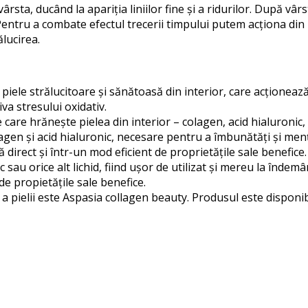
rsta, ducând la apariția liniilor fine și a ridurilor. După vâ
Pentru a combate efectul trecerii timpului putem acționa din 
ălucirea.
iele strălucitoare și sănătoasă din interior, care acționează 
va stresului oxidativ.
are hrănește pielea din interior – colagen, acid hialuronic, 
gen și acid hialuronic, necesare pentru a îmbunătăți și menți
 direct și într-un mod eficient de proprietățile sale benefice.
 sau orice alt lichid, fiind ușor de utilizat și mereu la îndemâ
de propietățile sale benefice.
ire a pielii este Aspasia collagen beauty. Produsul este dispon