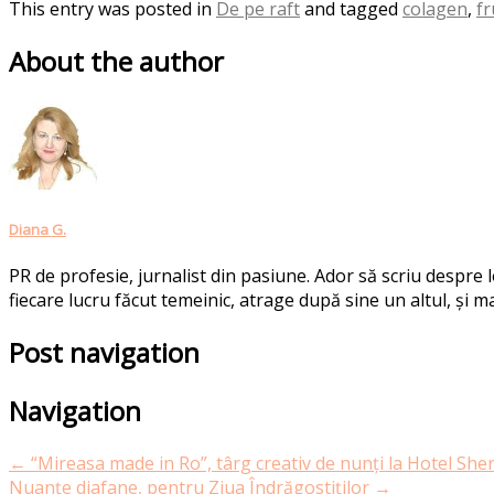
This entry was posted in
De pe raft
and tagged
colagen
,
f
About the author
Diana G.
PR de profesie, jurnalist din pasiune. Ador să scriu despre
fiecare lucru făcut temeinic, atrage după sine un altul, și ma
Post navigation
Navigation
←
“Mireasa made in Ro”, târg creativ de nunți la Hotel She
Nuanțe diafane, pentru Ziua Îndrăgostiților
→