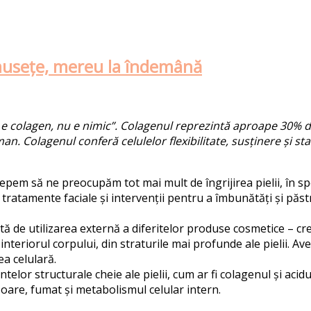
musețe, mereu la îndemână
olagen, nu e nimic”. Colagenul reprezintă aproape 30% din t
. Colagenul conferă celulelor flexibilitate, susținere și sta
cepem să ne preocupăm tot mai mult de îngrijirea pielii, în spe
se tratamente faciale și intervenții pentru a îmbunătăți și păs
inată de utilizarea externă a diferitelor produse cosmetice – c
teriorul corpului, din straturile mai profunde ale pielii. Av
a celulară.
elor structurale cheie ale pielii, cum ar fi colagenul și aci
 soare, fumat și metabolismul celular intern.