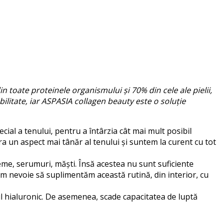
oate proteinele organismului și 70% din cele ale pielii,
bilitate, iar ASPASIA collagen beauty este o soluție
cial a tenului, pentru a întârzia cât mai mult posibil
tra un aspect mai tânăr al tenului și suntem la curent cu tot
reme, serumuri, măști. Însă acestea nu sunt suficiente
em nevoie să suplimentăm această rutină, din interior, cu
dul hialuronic. De asemenea, scade capacitatea de luptă