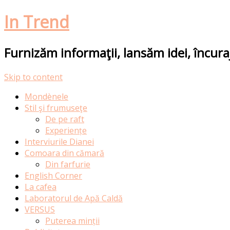
In Trend
Furnizăm informaţii, lansăm idei, încur
Skip to content
Mondènele
Stil şi frumuseţe
De pe raft
Experiențe
Interviurile Dianei
Comoara din cămară
Din farfurie
English Corner
La cafea
Laboratorul de Apă Caldă
VERSUS
Puterea minții