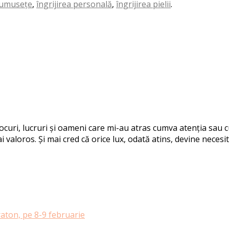
rumusețe
,
îngrijirea personală
,
îngrijirea pielii
.
 locuri, lucruri și oameni care mi-au atras cumva atenția sau
i valoros. Și mai cred că orice lux, odată atins, devine necesit
raton, pe 8-9 februarie