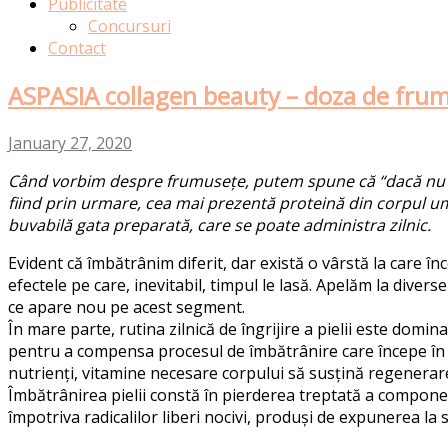
Publicitate
Concursuri
Contact
ASPASIA collagen beauty – doza de fru
January 27, 2020
Când vorbim despre frumusețe, putem spune că “dacă nu e c
fiind prin urmare, cea mai prezentă proteină din corpul uman
buvabilă gata preparată, care se poate administra zilnic.
Evident că îmbătrânim diferit, dar există o vârstă la care în
efectele pe care, inevitabil, timpul le lasă. Apelăm la diver
ce apare nou pe acest segment.
În mare parte, rutina zilnică de îngrijire a pielii este dom
pentru a compensa procesul de îmbătrânire care începe în in
nutrienți, vitamine necesare corpului să susțină regenerare
Îmbătrânirea pielii constă în pierderea treptată a component
împotriva radicalilor liberi nocivi, produși de expunerea la