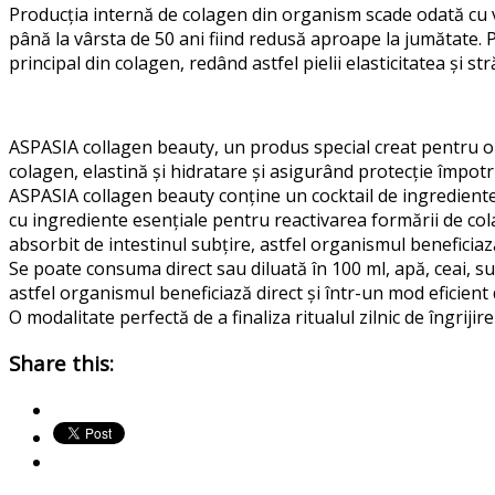
​Producția internă de colagen din organism scade odată cu vâ
până la vârsta de 50 ani fiind redusă aproape la jumătate. 
principal din colagen, redând astfel pielii elasticitatea și str
​ASPASIA collagen beauty, un produs special creat pentru o p
colagen, elastină și hidratare și asigurând protecție împotri
ASPASIA collagen beauty conține un cocktail de ingrediente c
cu ingrediente esențiale pentru reactivarea formării de cola
absorbit de intestinul subțire, astfel organismul beneficiază
Se poate consuma direct sau diluată în 100 ml, apă, ceai, suc
astfel organismul beneficiază direct și într-un mod eficient 
O modalitate perfectă de a finaliza ritualul zilnic de îngrij
Share this: