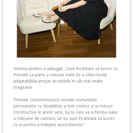
Victoria
Jenkins
a adăugat
:
„
Sunt încântată să lucrez cu
Primark
ca parte a misiunii mele de a
oferi
moda
adaptabillă
la prețuri accesibile
în
cât mai multe
magazine
.
Primark
conștientizează
nevoil
e
comunității
persoanelor cu
dizabilități și boli cronice
și
ia
măsuri
constructive în acest sens, lucru care
va schimba viața
a milioane de oameni
, iar eu
sunt încântat
ă
să lucrez
cu
ei
pentru a îndeplini acest
obiectiv
.”