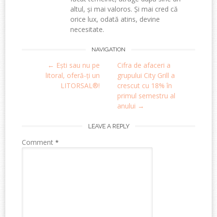
altul, și mai valoros. Și mai cred că
orice lux, odată atins, devine
necesitate.
Post
NAVIGATION
←
Ești sau nu pe
Cifra de afaceri a
navigation
litoral, oferă-ți un
grupului City Grill a
LITORSAL®!
crescut cu 18% în
primul semestru al
anului
→
LEAVE A REPLY
Comment
*