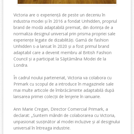
Victoria are o experie
n
ță de peste un deceniu în
industria modei și în 2016 a fondat
Unhidden,
propriul
brand de modă
adaptabilă
premiat,
din dorința de a
normaliza designul universal prin prisma propriei sale
experiențe legate de dizabilități
.
G
amă
de fashion
Unhidden
s-a lansat î
n 2020 și a
fost
primul brand
adaptabil
care a devenit membru al British Fashion
Council și a participat la Săptămâna Modei de la
Londra
.
În
cadrul noului
p
arteneriat
, Victoria va colabora cu
Primark
cu
scopul de a
introduce
în magazinele sale
mai mult
e
articole de îmbrăcăminte
adaptabilă
după
lansarea primei colecții de lenjerie în ianuarie
.
Ann Marie Cregan,
D
irector
C
omercial Primark, a
declarat
:
„
Suntem mândri
de colaborarea
cu Victoria,
un
pasionat
susținător al modei incluzive și al designului
universal în întreaga industrie.