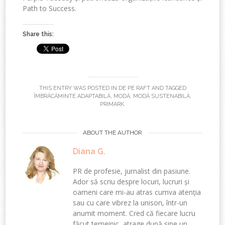
Path to Success
.
Share this:
THIS ENTRY WAS POSTED IN
DE PE RAFT
AND TAGGED
ÎMBRĂCĂMINTE ADAPTABILĂ
,
MODĂ
,
MODĂ SUSTENABILĂ
,
PRIMARK
.
ABOUT THE AUTHOR
Diana G.
PR de profesie, jurnalist din pasiune.
Ador să scriu despre locuri, lucruri și
oameni care mi-au atras cumva atenția
sau cu care vibrez la unison, într-un
anumit moment. Cred că fiecare lucru
făcut temeinic, atrage după sine un