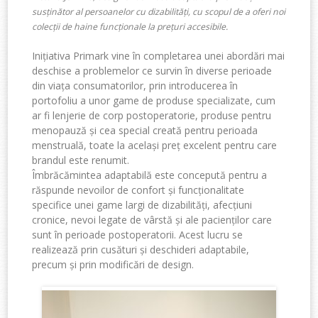
susținător
al
persoanelor cu
dizabilități
,
cu scopul de a
oferi noi
colecții de haine funcționale
la prețuri accesibile
.
Inițiativa Primark vine în completarea unei abordări mai
deschise a problemelor ce survin în diverse perioade
din viața consumatorilor, prin introducerea în
portofoliu a unor game de produse specializate, cum
ar fi lenjerie de corp postoperatorie, produse pentru
menopauză și cea special creată pentru perioada
menstruală, toate la același preț excelent pentru care
brandul este renumit.
Îmbrăcămintea
adaptabilă
este concepută pentru a
răspunde nevoilor de confort și
funcționalitate
specifice
unei game largi de dizabilități, afecțiuni
cronice, nevoi legate de vârstă și
ale
pacienți
lor
care
sunt în perioad
e
postoperatorii. Acest lucru se
realizează prin
cusături
și deschideri
adaptabile
,
precum și prin modificări de design
.