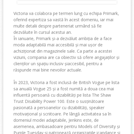
Victoria va
colabora pe termen lung cu echipa
Primark
,
oferind
expertiza sa vastă în acest domeniu,
iar
mai
multe detalii despre parteneriat
urmând să fie
dezvăluite în cursul acestui an
.
În ianuarie, Primark și-a dezvăluit ambiția de a face
moda
adaptabilă
mai accesibilă și mai ușor de
achiziționat
din
magazinele sale
. Ca parte a acestei
viziuni,
compania are ca obiectiv
să
ofere angajaților și
clienților un spațiu inclusiv și
accesibil, pentru a
răspunde mai bine nevoilor
actuale.
În 2023, Victoria a fost
inclusă
de
British Vogue
pe lista
sa anuală Vogue 25 și a fost numită a doua cea mai
influentă persoană cu dizabilități pe lista
The Shaw
Trust Disability Power 100
.
Este o susținătoare
pasionată a persoanelor cu
dizabilități
,
speaker
motivațional
și scriitoare. Pe lângă activitatea sa în
domeniul modei
adaptabile
, Jenkins este, de
asemenea, ambasadoare pentru
Models of Diversity
și
Purple Tuesday
și patro
nează
organizațiile
icandance
și