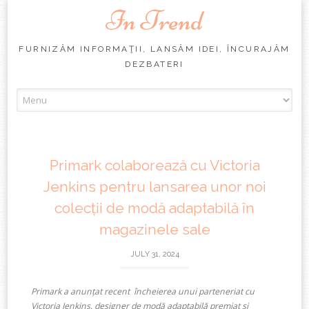
In Trend
FURNIZĂM INFORMAŢII, LANSĂM IDEI, ÎNCURAJĂM
DEZBATERI
Skip
to
content
Primark colaborează cu Victoria
Jenkins pentru lansarea unor noi
colecții de modă adaptabilă în
magazinele sale
JULY 31, 2024
Primark a
anunțat recent încheierea unui
parteneriat cu
Victoria Jenkins
,
designer
de modă adaptabilă
premiat și