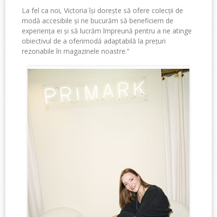
La fel ca noi, Victoria
își dorește să ofere colecții de
modă accesibile
și
ne bucurăm
să
beneficiem de
experiența ei
și să lucrăm împreună pentru a ne
atinge
obiectivul
de a
oferi
modă
adaptabilă
la prețuri
rezonabile
în magazinele
noastre
.”