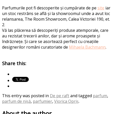
Parfumurile pot fi descoperite și cumpărate de pe
site
iar
un stoc restrâns se află și la showroomul unde a avut loc
relansarea, The Room Showroom, Calea Victoriei 190, et.
2.
Vă las plăcerea să descoperiți produse atemporale, care
au rezistat trecerii anilor, dar și arome proaspete și
îndrăznețe. Și care se asortează perfect cu creațiile
designerilor români curatoriate de
Mihaela Bachmann
.
Share this:
This entry was posted in
De pe raft
and tagged
parfum
,
parfum de nișă
,
parfumier
,
Viorica Opriș
.
About the author