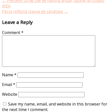
←
Pierdem 20 de zile de odihnă anual, spune un studiu
IKEA
Părul reflectă starea de sănătate
→
Leave a Reply
Comment
*
Name
*
Email
*
Website
Save my name, email, and website in this browser for
the next time I comment.