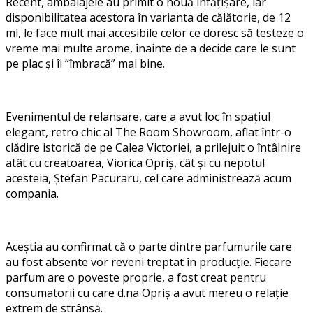
Recent, ambalajele au primit o nouă înfățișare, iar
disponibilitatea acestora în varianta de călătorie, de 12
ml, le face mult mai accesibile celor ce doresc să testeze o
vreme mai multe arome, înainte de a decide care le sunt
pe plac și îi “îmbracă” mai bine.
Evenimentul de relansare, care a avut loc în spațiul
elegant, retro chic al The Room Showroom, aflat într-o
clădire istorică de pe Calea Victoriei, a prilejuit o întâlnire
atât cu creatoarea, Viorica Opriș, cât și cu nepotul
acesteia,
Ștefan Pacuraru, cel care administrează acum
compania.
Aceștia au confirmat că o parte dintre parfumurile care
au fost absente vor reveni treptat în producție. Fiecare
parfum are o poveste proprie, a fost creat pentru
consumatorii cu care d.na Opriș a avut mereu o relație
extrem de strânsă.