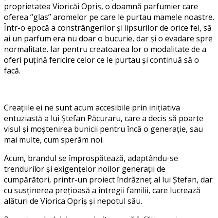
proprietatea Vioricăi Opriș, o doamnă parfumier care
oferea “glas” aromelor pe care le purtau mamele noastre.
Într-o epocă a constrângerilor și lipsurilor de orice fel, să
ai un parfum era nu doar o bucurie, dar și o evadare spre
normalitate. Iar pentru creatoarea lor o modalitate de a
oferi puțină fericire celor ce le purtau și continuă să o
facă.
Creațiile ei ne sunt acum accesibile prin inițiativa
entuziastă a lui Ștefan Păcuraru, care a decis să poarte
visul și moștenirea bunicii pentru încă o generație, sau
mai multe, cum sperăm noi.
Acum, brandul se împrospătează, adaptându-se
trendurilor și exigențelor noilor generații de
cumpărători, printr-un proiect îndrăzneț al lui Ștefan, dar
cu susținerea prețioasă a întregii familii, care lucrează
alături de Viorica Opriș și nepotul său.