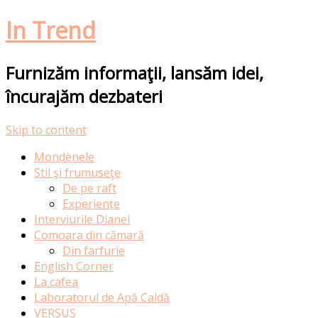
In Trend
Furnizăm informaţii, lansăm idei,
încurajăm dezbateri
Skip to content
Mondènele
Stil şi frumuseţe
De pe raft
Experiențe
Interviurile Dianei
Comoara din cămară
Din farfurie
English Corner
La cafea
Laboratorul de Apă Caldă
VERSUS