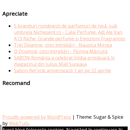
Apreciate
5 branduri românești de parfumuri de nișă, sub
umbrela Nichesent.ro - Calaj Perfume, Adi Ale Van,
A13 Niche, Grande perfume si Emozioni Fragrances
Trei Doamne, cinci întrebări - Nausica Mircea
O Doamnă, cinci întrebări - Florina Mărcuță
SABON România a celebrat întâia primăvară în
magazinul din Iulius Mall Suceava
Sabon ReCycle aniversează 1 an pe 22 aprilie
Recomand
Proudly powered by WordPress
|
Theme: Sugar & Spice
by
WebTuts
.
Acest blog foloseste cookies. Navigând în continuare îți