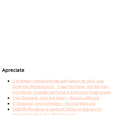
Apreciate
5 branduri românești de parfumuri de nișă, sub
umbrela Nichesent.ro - Calaj Perfume, Adi Ale Van,
A13 Niche, Grande perfume si Emozioni Fragrances
Trei Doamne, cinci întrebări - Nausica Mircea
O Doamnă, cinci întrebări - Florina Mărcuță
SABON România a celebrat întâia primăvară în
magazinul din Iulius Mall Suceava