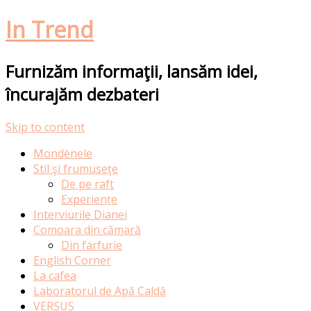
In Trend
Furnizăm informaţii, lansăm idei,
încurajăm dezbateri
Skip to content
Mondènele
Stil şi frumuseţe
De pe raft
Experiențe
Interviurile Dianei
Comoara din cămară
Din farfurie
English Corner
La cafea
Laboratorul de Apă Caldă
VERSUS