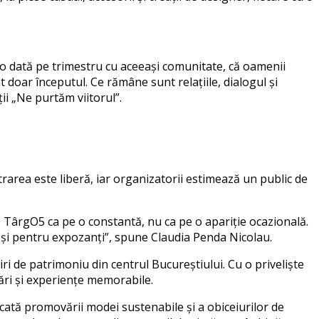
n o dată pe trimestru cu aceeași comunitate, că oamenii
 doar începutul. Ce rămâne sunt relațiile, dialogul și
i „Ne purtăm viitorul”.
rarea este liberă, iar organizatorii estimează un public de
ă TârgO5 ca pe o constantă, nu ca pe o apariție ocazională.
t și pentru expozanți
”, spune Claudia Penda Nicolau.
iri de patrimoniu din centrul Bucureștiului. Cu o priveliște
sări și experiențe memorabile.
cată promovării modei sustenabile și a obiceiurilor de