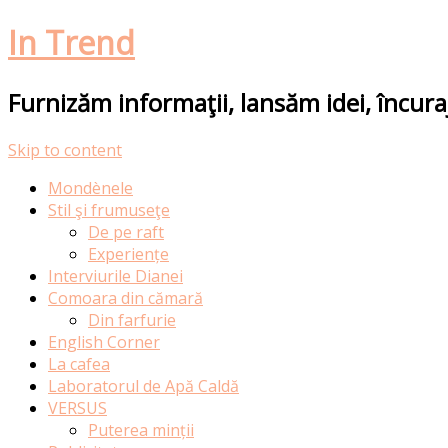
In Trend
Furnizăm informaţii, lansăm idei, încur
Skip to content
Mondènele
Stil şi frumuseţe
De pe raft
Experiențe
Interviurile Dianei
Comoara din cămară
Din farfurie
English Corner
La cafea
Laboratorul de Apă Caldă
VERSUS
Puterea minții