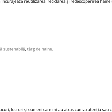
ncurajează reutilizarea, reciclarea și redescoperirea hainelo
ă sustenabilă
,
târg de haine
.
 locuri, lucruri și oameni care mi-au atras cumva atenția sau