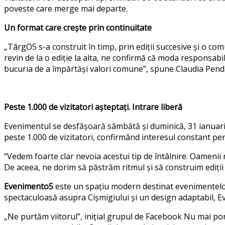
poveste care merge mai departe.
Un format care crește prin continuitate
„
TârgO5 s-a construit în timp, prin ediții succesive și o c
revin de la o ediție la alta, ne confirmă că moda responsabi
bucuria de a împărtăși valori comune
”, spune Claudia Pend
Peste 1.000 de vizitatori așteptați. Intrare liberă
Evenimentul se desfășoară sâmbătă și duminică, 31 ianuarie –
peste 1.000 de vizitatori, confirmând interesul constant pe
“
Vedem foarte clar nevoia acestui tip de întâlnire. Oamenii
De aceea, ne dorim să păstrăm ritmul și să construim ediții
Evenimento5
este un spațiu modern destinat evenimentelor cu
spectaculoasă asupra Cișmigiului și un design adaptabil, Ev
„
Ne purtăm viitorul
”, inițial grupul de Facebook Nu mai po