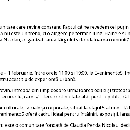
omunitate care revine constant. Faptul că ne revedem cel puți
lă nu este un trend, ci o alegere pe termen lung. Hainele sunt
a Nicolau, organizatoarea târgului și fondatoarea comunități
 1 februarie, între orele 11:00 și 19:00, la Evenimento5. Int
ntru acest tip de experiență urbană.
 revin, întreabă din timp despre următoarea ediție și trateaz
 recurente, care să ofere continuitate atât pentru public, câ
lturale, sociale și corporate, situat la etajul 5 al unei clăd
enimento5 oferă cadrul ideal pentru întâlniri, expoziții, lan
rt, este o comunitate fondată de Claudia Penda Nicolau, dedi