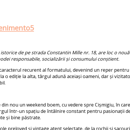
venimento5
rii istorice de pe strada Constantin Mille nr. 18, are loc o n
odei responsabile, socializării și
consumului conștient.
 caracterul recurent al formatului, devenind un reper pentru
 la o ediție la alta, târgul adună aceiași oameni, dar și vizita
il.
din nou un weekend boem, cu vedere spre Cișmigiu, în care h
gul într-un spațiu de întâlnire constant pentru pasionații d
te și bine păstrate.
le preloved și vintage atent selectate, de la rochii și sacouri, 