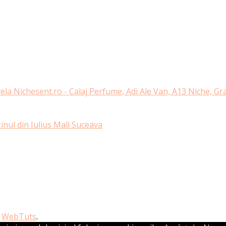
ela Nichesent.ro - Calaj Perfume, Adi Ale Van, A13 Niche, G
nul din Iulius Mall Suceava
y
WebTuts
.