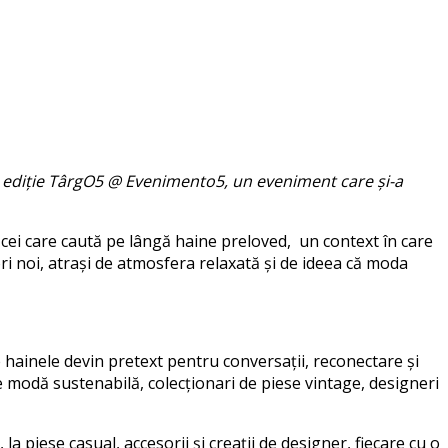
ouă ediție TârgO5 @ Evenimento5, un eveniment care și-a
 cei care caută pe lângă haine preloved, un context în care
tori noi, atrași de atmosfera relaxată și de ideea că moda
ainele devin pretext pentru conversații, reconectare și
e modă sustenabilă, colecționari de piese vintage, designeri
la piese casual, accesorii și creații de designer, fiecare cu o